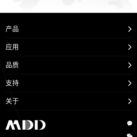
产品
MOSFETs
应用
保护器件
消费电子
品质
三极管
汽车电子
可靠性实验室
支持
二极管
新能源
质量与环境
样品与支持
关于
SiC
工控自动化
售后服务分析过程
代理商查询
公司介绍
IC
智能家居
其他信息(PCN)
资料库
新闻中心