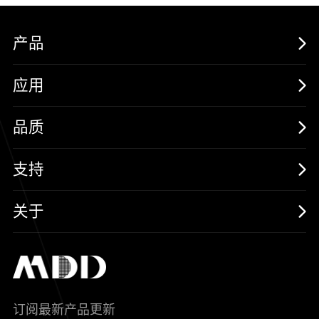
产品
MOSFETs
应用
保护器件
消费电子
品质
三极管
汽车电子
可靠性实验室
支持
二极管
新能源
质量与环境
样品与支持
关于
SiC
工控自动化
售后服务分析过程
代理商查询
公司介绍
IC
智能家居
其他信息(PCN)
资料库
新闻中心
订阅最新产品更新
新兴行业