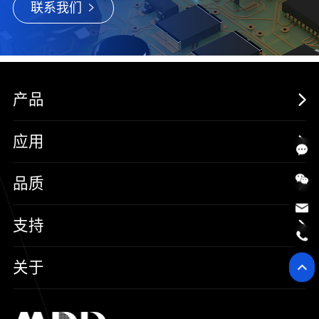
联系我们
产品
MOSFETs
应用
保护器件
消费电子
品质
三极管
汽车电子
可靠性实验室
支持
二极管
新能源
质量与环境
样品与支持
关于
SiC
工控自动化
售后服务分析过程
代理商查询
公司介绍