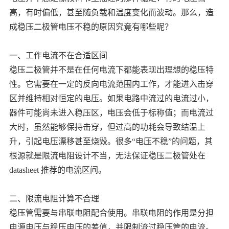
高，有时偏低，甚至随负载和温度变化而波动。那么，造
中文
英文
成稳压二极管电压不稳的原因究竟有哪些呢？
语言
一、工作电流不在合适区间
稳压二极管并不是在任何电流下都能表现出理想的稳压特
性。它需要在一定的反向电流范围内工作，才能进入击穿
区并维持相对恒定的电压。如果电路中流过的电流过小，
器件可能尚未进入稳压区，电压会低于标称值；而电流过
大时，虽然能够保持击穿，但过高的功耗会导致结温上
升，引起电压漂移甚至烧毁。很多“电压不稳”的问题，其
根源就是限流电阻设计不当，无法保证稳压二极管处在
datasheet 推荐的电流区间。
二、限流电阻计算不合理
稳压管需要与串联电阻配合使用。串联电阻的作用是分担
电源电压与稳压电压的差值，并限制流过稳压管的电流。