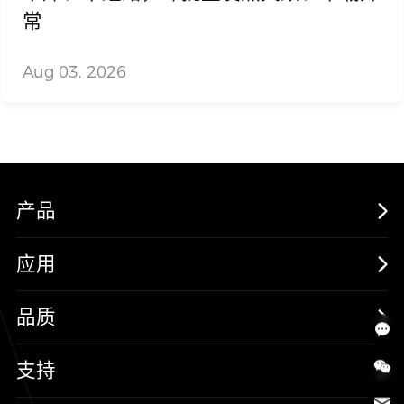
常
Aug 03, 2026
产品
MOSFETs
应用
保护器件
消费电子
品质
三极管
汽车电子
可靠性实验室
支持