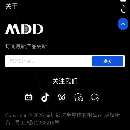
二极管
新能源
质量与环境
样品与支持
关于
SiC
工控自动化
售后服务分析过程
代理商查询
公司介绍
IC
智能家居
其他信息(PCN)
资料库
新闻中心
订阅最新产品更新
新兴行业
ODM/OEM服务
加入我们
提交
联系我们
关注我们
Copyright © 2026 深圳辰达半导体有限公司 版权所
有 .
粤ICP备12056215号