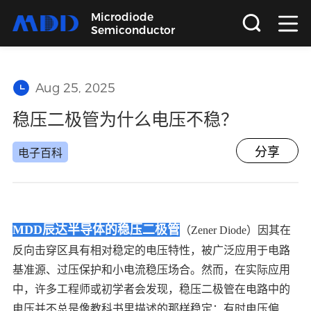
Microdiode
Semiconductor
首页
Aug 25, 2025
产品
稳压二极管为什么电压不稳？
应用
分享
电子百科
品质
MDD辰达半导体的稳压二极管
（Zener Diode）因其在
支持
反向击穿区具有相对稳定的电压特性，被广泛应用于电路
基准源、过压保护和小电流稳压场合。然而，在实际应用
关于
中，许多工程师或初学者会发现，稳压二极管在电路中的
电压并不总是像教科书里描述的那样稳定：有时电压偏