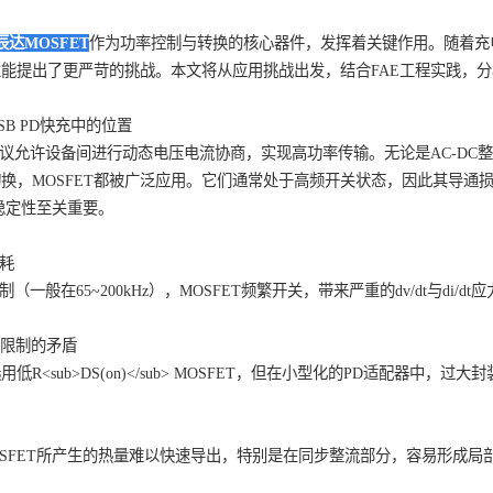
小信号开关二极管
小信号通用三极管
小信号肖特基二极管
小信号数字三极管
设计中，
辰达MOSFET
作为功率控制与转换的核心器件，发挥着关键作
稳压管
ET的性能提出了更严苛的挑战。本文将从应用挑战出发，结合FAE工
对策略。
ET在USB PD快充中的位置
 Delivery）协议允许设备间进行动态电压电流协商，实现高功率传输
护与切换，MOSFET都被广泛应用。它们通常处于高频开关状
效率与稳定性至关重要。
与开关损耗
PWM控制（一般在65~200kHz），MOSFET频繁开关，带来严重的d
计难度。
/sub>与体积限制的矛盾
于选用低R<sub>DS(on)</sub> MOSFET，但在小型化