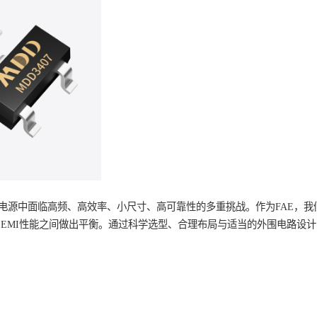
ESD保护的MOSFET，能有效应对插拔冲击与突变干扰。建议器件V<