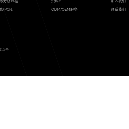
品质
支持
可靠性实验室
样品与支持
质量与环境
代理商查询
售后服务分析过程
资料库
其他信息(PCN)
ODM/OEM服务