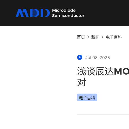
Microdiode
Semiconductor
首页
新闻
电子
产品
应用
品质
支持
关于
我们提供覆盖二极管、保护器件、三极管、
从家用电器到工业设备，为各类电子产品提供
严控设计、生产及供应链每一环节，确保产品
我们的技术支持团队将协助您选择产品、指导
MDD 的每一步新动态，在这里都能第一时间
Jul 08, 2025
MOSFET、SiC及IC六大类完备的分立器件产
核心半导体分立器件。
稳定可靠。
应用和故障排除，确保您的设计达到最佳性
了解。
品
能。
浅谈辰达
对
电子百科