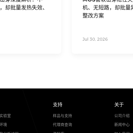
电子百科
流桥软击穿深度解析：不
MOS管
不短路，却批量发热失效、
机、无短
整改方案
Jul 30, 202