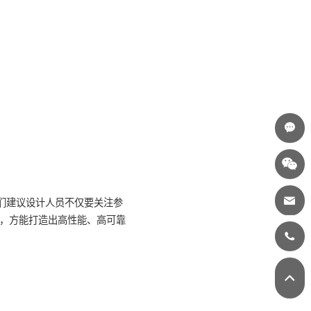
sub>DS</sub>额定值至少为工作电压