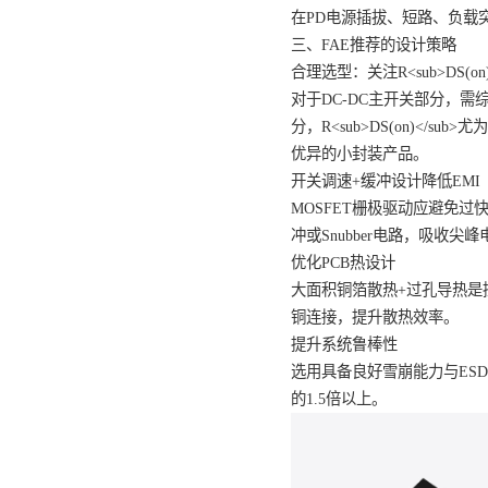
容的问题。
热管理困难
PD适配器多为封闭结
浪涌与瞬态电压挑战
在PD电源插拔、短路
三、FAE推荐的设计
合理选型：关注R<sub>
对于DC-DC主开关
分，R<sub>DS(on)
优异的小封装产品。
开关调速+缓冲设计降
MOSFET栅极驱动
冲或Snubber电路，
优化PCB热设计
大面积铜箔散热+过孔
铜连接，提升散热效