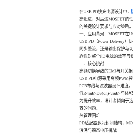
在USB PD快充电源
高迈进，对辰达MOSF
的关键设计要求与应
一、应用背景：MOSF
USB PD（Power
同步整流，还是输出保
靠性对整个PD电源的
二、核心挑战
高频切换导致的EMI
USB PD电源采用高频
PCB布线与滤波器设
低R<sub>DS(on)<
为提升效率，设计者倾向