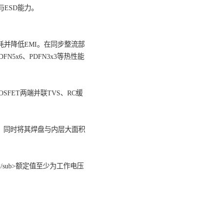
分，容易形成局部过热，影响器件寿命。
良好的安全裕度与ESD能力。
器件可减少驱动损耗并降低EMI。在同步整流部
SFET，并优先考虑DFN5x6、PDFN3x3等热性能
要时可在MOSFET两端并联TVS、RC缓
近PCB边缘布置，同时将其焊盘与内层大面积