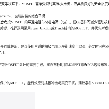
构，MOSFET所产生的热量难以快速导出，特别是在同步整流部
、负载突变等状态下，MOSFET需承受瞬时高压/大电流，应具备
策略
DS(on)</sub>、Qg与封装的综合平衡
部分，需综合考虑MOSFET的导通电阻与总栅电荷（Qg）。低Qg
</sub>尤为关键。推荐选用采用Super Junction或Trench结构的MO
低EMI
应避免过快开通或关断，建议使用合适的栅极电阻以平衡速度与EMI。必
吸收尖峰电压。
导热是控制MOSFET温升的重要手段。建议布板时将MOSFET靠
率。