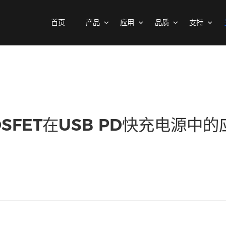
首页
产品
应用
品质
百科
MOSFETs
消费电子
可靠性实验室
样品与支持
公司介绍
二极管
汽车电子
质量与环境
代理商查询
新闻中心
中低压MOSFET
整流桥
工控自动化
其他信息(PCN)
ODM/OEM服务
联系我们
智能家居
高压MOSFET(≥400V)
普通整流二极管
MOSFET在USB PD快充
高压整流二极管
保护器件
快恢复整流二极管
瞬态抑制二极管
高效整流二极管
静电保护二极管
超快恢复整流二极管
晶闸管浪涌抑制器
肖特基整流管
三极管
低压降肖特基整流管