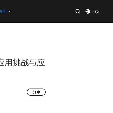
支持
关于
SiC
新能源
售后服务分析过程
资料库
加入我们
SiC肖特基二极管单管
新兴行业
SiC MOSFETs
电源中的应用挑战与应
IC
三端稳压IC
产品中心
应用领域
品质
支持
关于我们
逻辑IC
分享