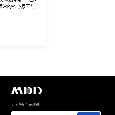
电子百
软击穿隐性失效深度解析：无炸
EMI
路，却批量异常的核心原因与
维度拆解
导体
6
Jul 20, 