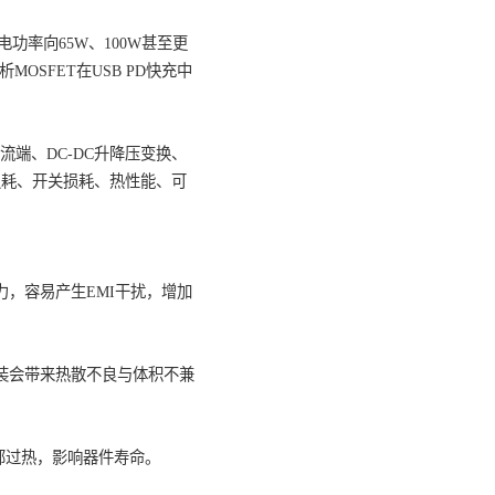
用。随着充电功率向65W、100W甚至更
程实践，分析MOSFET在USB PD快充中
。无论是AC-DC整流端、DC-DC升降压变换、
态，因此其导通损耗、开关损耗、热性能、可
v/dt与di/dt应力，容易产生EMI干扰，增加
的PD适配器中，过大封装会带来热散不良与体积不兼