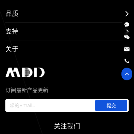
保护器件
消费电子
品质
三极管
汽车电子
可靠性实验室
支持
二极管
新能源
质量与环境
样品与支持
关于
SiC
工控自动化
售后服务分析过程
代理商查询
公司介绍
IC
智能家居
其他信息(PCN)
资料库
新闻中心
订阅最新产品更新
新兴行业
ODM/OEM服务
加入我们
提交
联系我们
关注我们