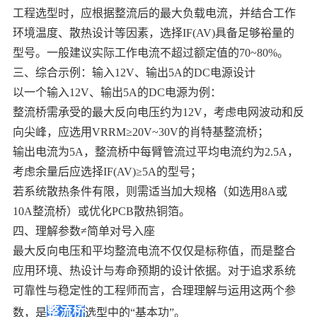
工程选型时，应根据整流后的最大负载电流，并结合工作
环境温度、散热设计等因素，选择IF(AV)具备足够裕量的
型号。一般建议实际工作电流不超过额定值的70~80%。
三、综合示例：输入12V、输出5A的DC电源设计
以一个输入12V、输出5A的DC电源为例：
整流桥需承受的最大反向电压约为12V，考虑电网波动和反
向尖峰，应选用VRRM≥20V~30V的肖特基整流桥；
输出电流为5A，整流桥中每臂管流过平均电流约为2.5A，
考虑余量后应选择IF(AV)≥5A的型号；
若系统散热条件有限，则需适当加大规格（如选用8A或
10A整流桥）或优化PCB散热铜箔。
四、理解参数≠简单对号入座
最大反向电压和平均整流电流不仅仅是标称值，而是整合
应用环境、热设计与寿命预期的设计依据。对于追求系统
可靠性与稳定性的工程师而言，合理理解与运用这两个参
整流桥
数，是
选型中的“基本功”。