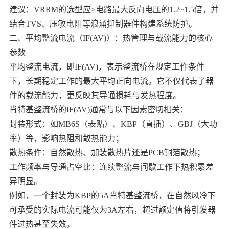
建议：VRRM的选型应≥电路最大反向电压的1.2~1.5倍，并
结合TVS、压敏电阻等浪涌抑制器件构建系统防护。
二、平均整流电流（IF(AV)）：热管理与载流能力的核心
参数
平均整流电流，即IF(AV)，表示整流桥在规定工作条件
下，长期稳定工作的最大平均正向电流。它不仅代表了器
件的载流能力，更反映其导通损耗与发热程度。
肖特基整流桥的IF(AV)通常与以下因素密切相关：
封装形式：如MB6S（表贴）、KBP（直插）、GBJ（大功
率）等，影响热阻和散热能力；
散热条件：自然散热、加装散热片还是PCB铜箔散热；
工作频率与导通占空比：连续整流与间歇工作下热积累差
异明显。
例如，一个封装为KBP的5A肖特基整流桥，在自然风冷下
可承受的实际电流可能仅为3A左右，超过额定值将引发器
件过热甚至失效。