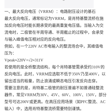
一、最大反向电压（VRRM）：电路耐压设计的基石
最大反向电压，通常标记为VRRM，是肖特基整流桥在施
加反向电压时能长期承受的最高重复电压值。当输入为交
流电时，二极管在半周导通、半周截止的过程中，会承受
与输入峰值电压相对应的反向电压。
例如，在一个220V AC市电输入的整流场合中，其峰值电
压为：
Vpeak≈220V×√2≈311V
若使用的是全桥整流结构，每个肖特基管需承受约310V的
反向电压。此时，VRRM应选取不低于350V乃至400V，以
留出适当的裕量，防止浪涌或瞬态电压引发反向击穿。
需要注意的是，肖特基二极管的耐压普遍不如普通硅整流
器件，常见VRRM为30V、45V、60V、100V、150V，部分
型号可达200V或更高。在高压应用场景（如PFC整流、AC
输入）中，选用肖特基整流桥需要特别谨慎。