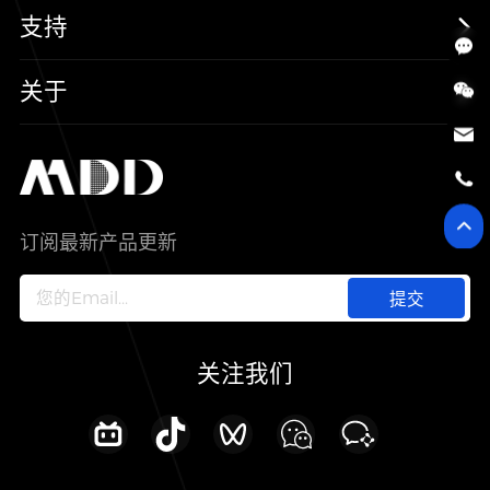
三极管
汽车电子
可靠性实验室
支持
二极管
新能源
质量与环境
样品与支持
关于
SiC
工控自动化
售后服务分析过程
代理商查询
公司介绍
IC
智能家居
其他信息(PCN)
资料库
新闻中心
订阅最新产品更新
新兴行业
ODM/OEM服务
加入我们
提交
联系我们
关注我们