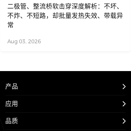
二极管、整流桥软击穿深度解析：不坏、
不炸、不短路，却批量发热失效、带载异
常
Aug 03, 2026
产品
MOSFETs
应用
保护器件
消费电子
品质