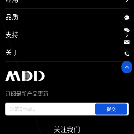
保护器件
消费电子
品质
三极管
汽车电子
可靠性实验室
支持
二极管
新能源
质量与环境
样品与支持
关于
SiC
工控自动化
售后服务分析过程
代理商查询
公司介绍
IC
智能家居
其他信息(PCN)
资料库
新闻中心
订阅最新产品更新
新兴行业
ODM/OEM服务
加入我们
提交
联系我们
关注我们