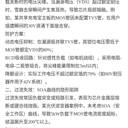
载关断时的电压尖峰。当漏源电压（VDS）超过额定耐压
时，雪崩击穿瞬间产生焦耳热，导致芯片局部熔融。例
如，某共享充电宝主板的MOS管因未配置TVS管，在用户
插拔瞬间的30V浪涌下直接击穿。
防护方案：
动态电压抑制：在漏源极并联TVS管，其钳位电压需低于
MOS管额定VDS的80%；
RCD吸收回路：针对感性负载（如电机绕组），采用电阻-
电容-二极管组合，将尖峰能量限制在5mJ以内；
降额设计：实际工作电压不超过额定值的70%（如60V耐压
器件用于42V系统）。
二、过流失效：SOA曲线的隐形陷阱
过流失效常因负载突变或短路引发，表现为芯片金属层熔
断或键合线烧毁。某光伏逆变器案例中，未考虑SOA（安
全工作区）曲线，导致5kW负载下MOS管电流密度超标，
结温飙升至200℃以上。