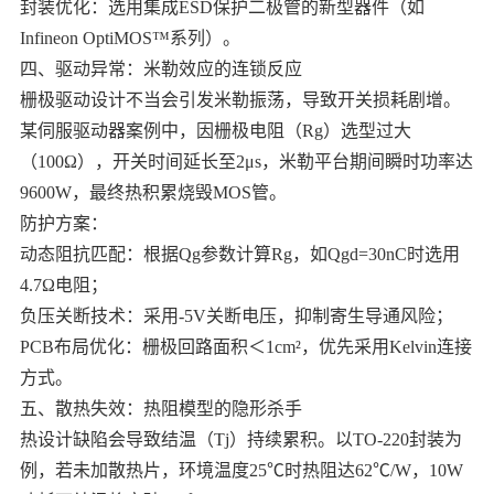
封装优化：选用集成ESD保护二极管的新型器件（如
Infineon OptiMOS™系列）。
四、驱动异常：米勒效应的连锁反应
栅极驱动设计不当会引发米勒振荡，导致开关损耗剧增。
某伺服驱动器案例中，因栅极电阻（Rg）选型过大
（100Ω），开关时间延长至2μs，米勒平台期间瞬时功率达
9600W，最终热积累烧毁MOS管。
防护方案：
动态阻抗匹配：根据Qg参数计算Rg，如Qgd=30nC时选用
4.7Ω电阻；
负压关断技术：采用-5V关断电压，抑制寄生导通风险；
PCB布局优化：栅极回路面积＜1cm²，优先采用Kelvin连接
方式。
五、散热失效：热阻模型的隐形杀手
热设计缺陷会导致结温（Tj）持续累积。以TO-220封装为
例，若未加散热片，环境温度25℃时热阻达62℃/W，10W