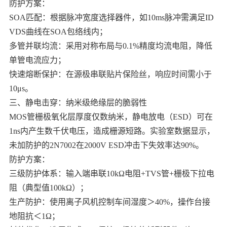
防护方案：
SOA匹配：根据脉冲宽度选择器件，如10ms脉冲需满足ID
VDS曲线在SOA包络线内；
多管并联均流：采用对称布局与0.1%精度均流电阻，降低
单管电流应力；
快速熔断保护：在源极串联贴片保险丝，响应时间需小于
10μs。
三、静电击穿：纳米级绝缘层的脆弱性
MOS管栅极氧化层厚度仅数纳米，静电放电（ESD）可在
1ns内产生数千伏电压，造成栅源短路。实验室数据显示，
未加防护的2N7002在2000V ESD冲击下失效率达90%。
防护方案：
三级防护体系：输入端串联10kΩ电阻+TVS管+栅极下拉电
阻（典型值100kΩ）；
生产防护：使用离子风机控制车间湿度＞40%，操作台接
地阻抗＜1Ω；