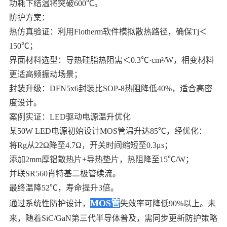
功耗下结温将突破600℃。
防护方案：
热仿真验证：利用Flotherm软件模拟散热路径，确保Tj＜
150℃；
界面材料选型：导热硅脂热阻需＜0.3℃·cm²/W，相变材料
更适高频振动场景；
封装升级：DFN5x6封装比SOP-8热阻降低40%，适合高密
度设计。
案例实证：LED驱动电源温升优化
某50W LED电源初始设计MOS管温升达85℃，经优化：
将Rg从22Ω降至4.7Ω，开关时间缩短至0.3μs；
添加2mm厚铝散热片+导热垫片，热阻降至15℃/W；
并联SR560肖特基二极管续流。
最终温降52℃，寿命提升3倍。
MOS管
通过系统性防护设计，
失效率可降低90%以上。未
来，随着SiC/GaN第三代半导体普及，需同步更新防护策略