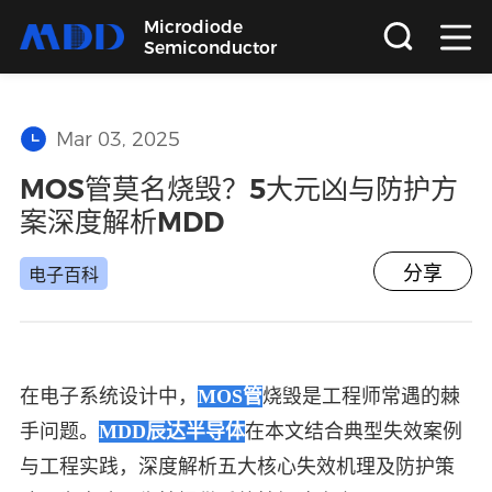
Microdiode
Semiconductor
首页
Mar 03, 2025
产品
MOS管莫名烧毁？5大元凶与防护方
案深度解析MDD
应用
分享
电子百科
品质
支持
在电子系统设计中，
MOS管
烧毁是工程师常遇的棘
手问题。
MDD辰达半导体
在本文结合典型失效案例
关于
与工程实践，深度解析五大核心失效机理及防护策