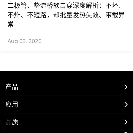
二极管、整流桥软击穿深度解析：不坏、
不炸、不短路，却批量发热失效、带载异
常
Aug 03, 2026
产品
MOSFETs
应用
保护器件
消费电子
品质