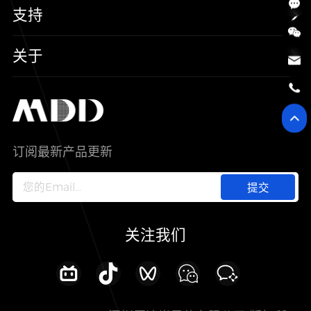
三极管
汽车电子
可靠性实验室
支持
二极管
新能源
质量与环境
样品与支持
关于
SiC
工控自动化
售后服务分析过程
代理商查询
公司介绍
IC
智能家居
其他信息(PCN)
资料库
新闻中心
订阅最新产品更新
新兴行业
ODM/OEM服务
加入我们
提交
联系我们
关注我们