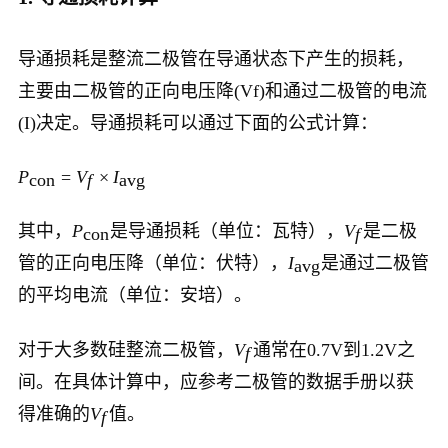
导通损耗是整流二极管在导通状态下产生的损耗，
主要由二极管的正向电压降(Vf)和通过二极管的电流
(I)决定。导通损耗可以通过下面的公式计算：
P
=
V
×
I
con
f
avg
其中，
P
是导通损耗（单位：瓦特），
V
是二极
con
f
管的正向电压降（单位：伏特），
I
是通过二极管
avg
的平均电流（单位：安培）。
对于大多数硅整流二极管，
V
通常在0.7V到1.2V之
f
间。在具体计算中，应参考二极管的数据手册以获
得准确的
V
值。
f