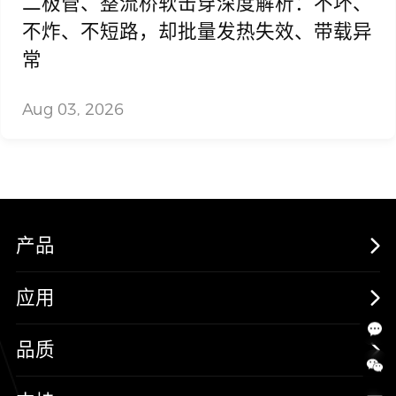
二极管、整流桥软击穿深度解析：不坏、
不炸、不短路，却批量发热失效、带载异
常
Aug 03, 2026
产品
MOSFETs
应用
保护器件
消费电子
品质
三极管
汽车电子