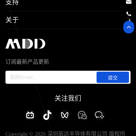
可靠性实验室
支持
二极管
新能源
质量与环境
样品与支持
关于
SiC
工控自动化
售后服务分析过程
代理商查询
公司介绍
IC
智能家居
其他信息(PCN)
资料库
新闻中心
订阅最新产品更新
新兴行业
ODM/OEM服务
加入我们
提交
联系我们
关注我们
Copyright © 2026 深圳辰达半导体有限公司 版权所