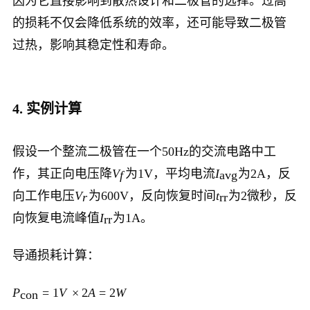
因为它直接影响到散热设计和二极管的选择。过高
的损耗不仅会降低系统的效率，还可能导致二极管
过热，影响其稳定性和寿命。
4. 实例计算
假设一个整流二极管在一个50Hz的交流电路中工
作，其正向电压降
V
为1V，平均电流
I
为2A，反
f
avg
向工作电压
V
为600V，反向恢复时间
t
为2微秒，反
r
rr
向恢复电流峰值
I
为1A。
rr
导通损耗计算：
P
=
1
V
×
2
A
=
2
W
con