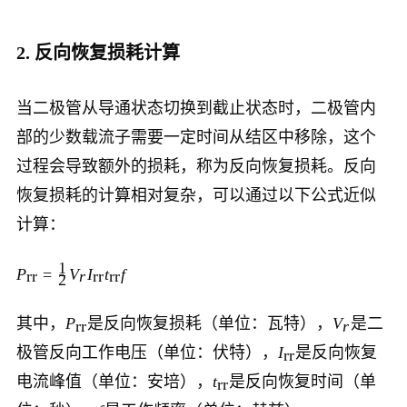
2. 反向恢复损耗计算
当二极管从导通状态切换到截止状态时，二极管内
部的少数载流子需要一定时间从结区中移除，这个
过程会导致额外的损耗，称为反向恢复损耗。反向
恢复损耗的计算相对复杂，可以通过以下公式近似
计算：
1
P
=
V
I
t
f
rr
r
rr
rr
2
其中，
P
是反向恢复损耗（单位：瓦特），
V
是二
rr
r
极管反向工作电压（单位：伏特），
I
是反向恢复
rr
电流峰值（单位：安培），
t
是反向恢复时间（单
rr