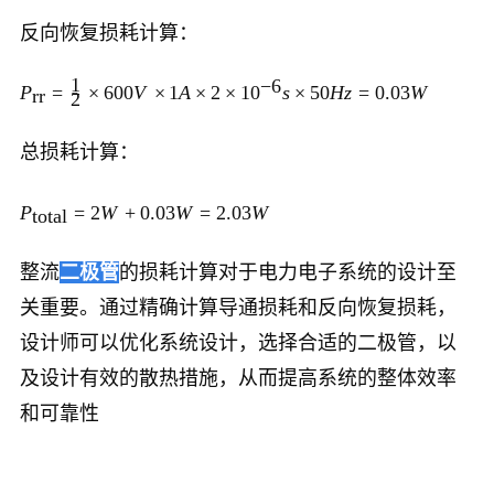
反向恢复损耗计算：
1
−
6
P
=
×
600
V
×
1
A
×
2
×
1
0
s
×
50
Hz
=
0.03
W
rr
2
总损耗计算：
P
=
2
W
+
0.03
W
=
2.03
W
total
整流
二极管
的损耗计算对于电力电子系统的设计至
关重要。通过精确计算导通损耗和反向恢复损耗，
设计师可以优化系统设计，选择合适的二极管，以
及设计有效的散热措施，从而提高系统的整体效率
和可靠性