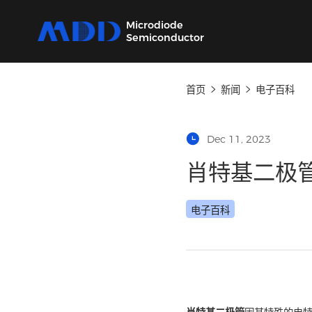
Microdiode
Semiconductor
首页
新闻
电子
产品
应用
品质
支持
关于
我们提供覆盖二极管、保护器件、三极管、
从家用电器到工业设备，为各类电子产品提供
严控设计、生产及供应链每一环节，确保产品
我们的技术支持团队将协助您选择产品、指导
MDD 的每一步新动态，在这里都能第一时间
Dec 11, 2023
MOSFET、SiC及IC六大类完备的分立器件产
核心半导体分立器件。
稳定可靠。
应用和故障排除，确保您的设计达到最佳性
了解。
品
能。
肖特基二
电子百科