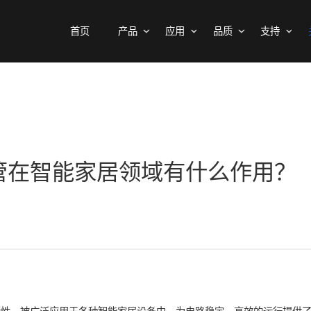
首页
产品
应用
品质
百科
MOSFETs
消费电子
可靠性实验室
样品与支持
公司介绍
二极管
汽车电子
质量与环境
代理商查询
新闻中心
中低压MOSFET
整流桥
工控自动化
其他信息(PCN)
ODM/OEM服务
联系我们
智能家居
高压MOSFET(≥400V)
普通整流二极管
极管在智能家居领域有什么
高压整流二极管
保护器件
快恢复整流二极管
瞬态抑制二极管
高效整流二极管
静电保护二极管
超快恢复整流二极管
晶闸管浪涌抑制器
肖特基整流管
三极管
低压降肖特基整流管