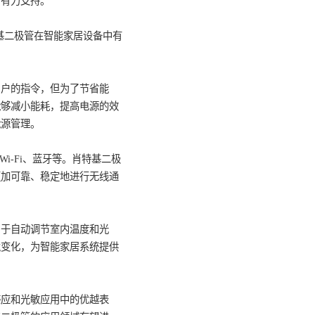
效的运行提供了有力支持。
些特性使得肖特基二极管在智能家居设备中有
刻待命以响应用户的指令，但为了节省能
源开关电路中能够减小能耗，提高电源的效
灵活、智能的能源管理。
进行无线通信，如Wi-Fi、蓝牙等。肖特基二极
家居设备能够更加可靠、稳定地进行无线通
敏传感器常常用于自动调节室内温度和光
准确地响应环境变化，为智能家居系统提供