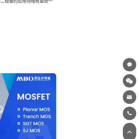
在射频、温度感应和光敏应用中的优越表
断创新，肖特基二极管的应用领域有望进一