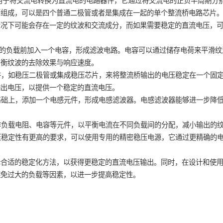
小信号开关二极管
小信号通用三极管
是一种用于将交流电转换为直流电的电路器件，它通过将交流电的
小信号肖特基二极管
小信号数字三极管
个二极管组成，可以是四个普通二极管或者是集成在一起的单个整
稳压管
在实际情况下可能会存在一定的纹波和交流成分，而如果需要稳定
桥
输出端的负载前加入一个电容，形成滤波电路。电容可以通过储
值可以平衡纹波的去除效果与响应速度。
用稳压器件，如稳压二极管或集成稳压芯片，来将整流桥输出的电
动调整输出电压，以提供一个稳定的直流电压。
波电容的基础上，添加一个电感元件，形成电感滤波器。电感滤波
输出。
设计并安排负载电阻、电容等元件，以平衡电流在不同负载间的分配
如果对电压稳定性有更高的要求，可以使用专用的精密稳压电源，
压。
场景选择合适的稳定化方法，以获得更稳定的直流电压输出。同时
阻以及避免过大的负载等因素，以进一步提高稳定性。