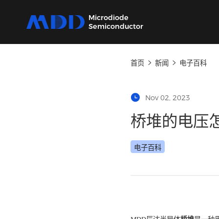
Microdiode
Semiconductor
首页
新闻
电子
产品
应用
品质
支持
关于
我们提供覆盖二极管、保护器件、三极管、
从家用电器到工业设备，为各类电子产品提供
严控设计、生产及供应链每一环节，确保产品
我们的技术支持团队将协助您选择产品、指导
MDD 的每一步新动态，在这里都能第一时间
Nov 02, 2023
MOSFET、SiC及IC六大类完备的分立器件产
核心半导体分立器件。
稳定可靠。
应用和故障排除，确保您的设计达到最佳性
了解。
品
能。
桥堆的电
电子百科