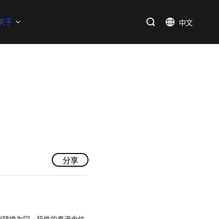
支持
关于
SiC
新能源
售后服务分析过程
资料库
加入我们
SiC肖特基二极管单管
新兴行业
SiC MOSFETs
IC
三端稳压IC
产品中心
应用领域
品质
支持
关于我们
逻辑IC
分享