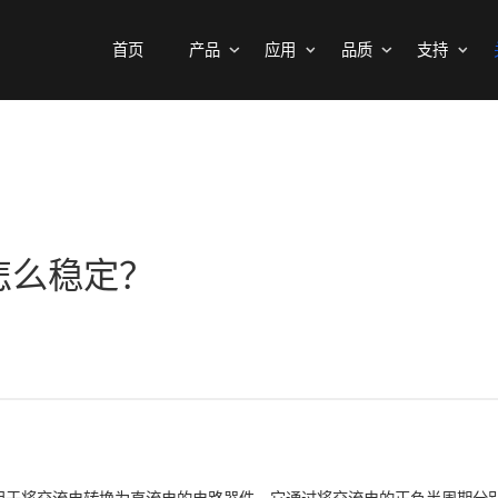
首页
产品
应用
品质
百科
MOSFETs
消费电子
可靠性实验室
样品与支持
公司介绍
二极管
汽车电子
质量与环境
代理商查询
新闻中心
中低压MOSFET
整流桥
工控自动化
其他信息(PCN)
ODM/OEM服务
联系我们
智能家居
高压MOSFET(≥400V)
普通整流二极管
压怎么稳定？
高压整流二极管
保护器件
快恢复整流二极管
瞬态抑制二极管
高效整流二极管
静电保护二极管
超快恢复整流二极管
晶闸管浪涌抑制器
肖特基整流管
三极管
低压降肖特基整流管