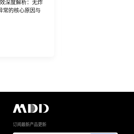
电子百
软击穿隐性失效深度解析：无炸
EMI
路，却批量异常的核心原因与
维度拆解
导体
6
Jul 20, 