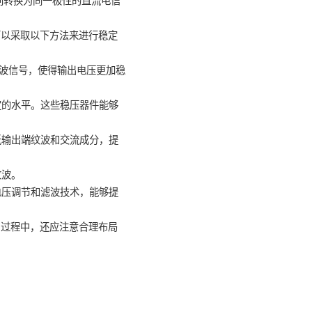
正负半周期分别转换为同一极性的直流电信
流桥电路芯片。
的直流电压，可以采取以下方法来进行稳定
存电荷来平滑纹波信号，使得输出电压更加稳
压稳定在一个固定的水平。这些稳压器件能够
器能够进一步降低输出端纹波和交流成分，提
，减小输出的纹波。
它通过更精确的电压调节和滤波技术，能够提
，在设计和使用过程中，还应注意合理布局