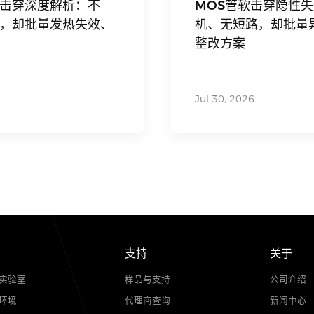
电子百科
流桥软击穿深度解析：不
MOS管
不短路，却批量发热失效、
机、无短
整改方案
Jul 30, 202