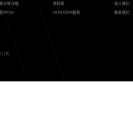
品质
支持
可靠性实验室
样品与支持
质量与环境
代理商查询
售后服务分析过程
资料库
其他信息(PCN)
ODM/OEM服务
备12056215号