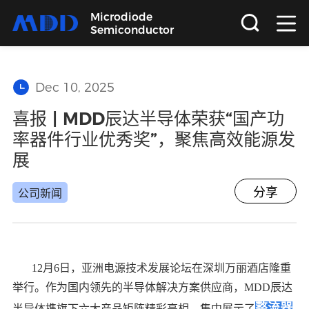
Microdiode
Semiconductor
首页
Dec 10, 2025
产品
喜报 | MDD辰达半导体荣获“国产功
率器件行业优秀奖”，聚焦高效能源发
应用
展
品质
分享
公司新闻
支持
12月6日，亚洲电源技术发展论坛在深圳万丽酒店隆重
关于
举行。作为国内领先的半导体解决方案供应商，MDD辰达
整流器
半导体携旗下六大产品矩阵精彩亮相，集中展示了