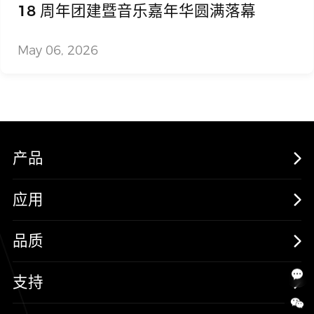
18 周年团建暨音乐嘉年华圆满落幕
May 06, 2026
产品
MOSFETs
应用
保护器件
消费电子
品质
三极管
汽车电子
可靠性实验室
支持
二极管