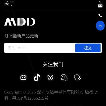
新能源
质量与环境
样品与支持
关于
SiC
工控自动化
售后服务分析过程
代理商查询
公司介绍
IC
智能家居
其他信息(PCN)
资料库
新闻中心
订阅最新产品更新
新兴行业
ODM/OEM服务
加入我们
提交
联系我们
关注我们
Copyright © 2026 深圳辰达半导体有限公司 版权所
有 .
粤ICP备12056215号