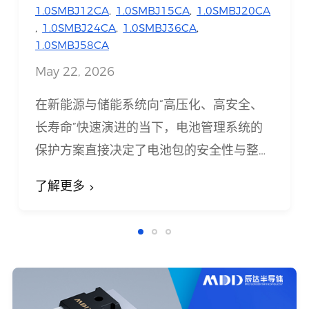
生
1.0SMBJ12CA
,
1.0SMBJ15CA
,
1.0SMBJ20CA
,
1.0SMBJ24CA
,
1.0SMBJ36CA
,
1.0SMBJ58CA
May 22, 2026
在新能源与储能系统向“高压化、高安全、
长寿命”快速演进的当下，电池管理系统的
保护方案直接决定了电池包的安全性与整车
运行稳定性。MDD推出的1.0SMBJxx系列
了解更多
表面贴装TVS二极管，凭借1000W峰值脉
冲功率、纳秒级响应、超低漏电及高一致性
等核心优势，已成为BMS充放电回路、电源
接口及通信总线保护的理想选择。