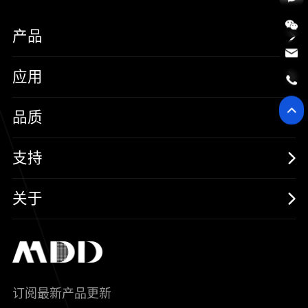
产品
MOSFETs
应用
保护器件
消费电子
品质
三极管
汽车电子
可靠性实验室
支持
二极管
新能源
质量与环境
样品与支持
关于
SiC
工控自动化
售后服务分析过程
代理商查询
公司介绍
IC
智能家居
其他信息(PCN)
资料库
新闻中心
订阅最新产品更新
新兴行业
ODM/OEM服务