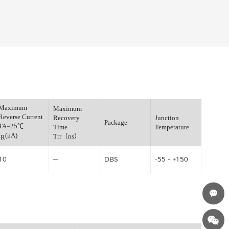
Maximum
Maximum
Fwd.Voltage
Reverse Current
Recovery
J
=25℃
Package
TA=25℃
Time
T
)
I
(μA)
Trr（ns）
R
10
—
DBS
-