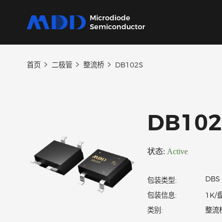
Microdiode
Semiconductor
首页
二极管
整流桥
DB102S
产品
应用
品质
支持
关于
我们提供覆盖二极管、保护器件、三极管、
从家用电器到工业设备，为各类电子产品提供
严控设计、生产及供应链每一环节，确保产品
我们的技术支持团队将协助您选择产品、指导
MDD 的每一步新动态，在这里都能第一时间
MOSFET、SiC及IC六大类完备的分立器件产
核心半导体分立器件。
稳定可靠。
应用和故障排除，确保您的设计达到最佳性
了解。
DB1
品
能。
状态:
Active
包装类型:
包装信息: