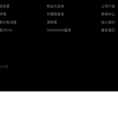
品质
支持
可靠性实验室
样品与支持
质量与环境
代理商查询
售后服务分析过程
资料库
其他信息(PCN)
ODM/OEM服务
备12056215号