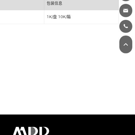
丝印
包装信息
1K/盘 10K/箱