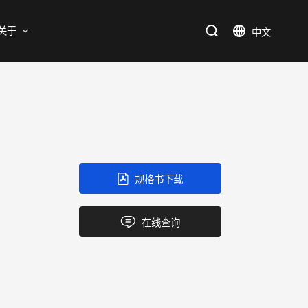
支持
关于
SiC
新能源
售后服务分析过程
资料库
加入我们
SiC肖特基二极管单管
新兴行业
SiC MOSFETs
IC
规格书下载
三端稳压IC
产品中心
应用领域
品质
支持
关于我们
逻辑IC
在线查询