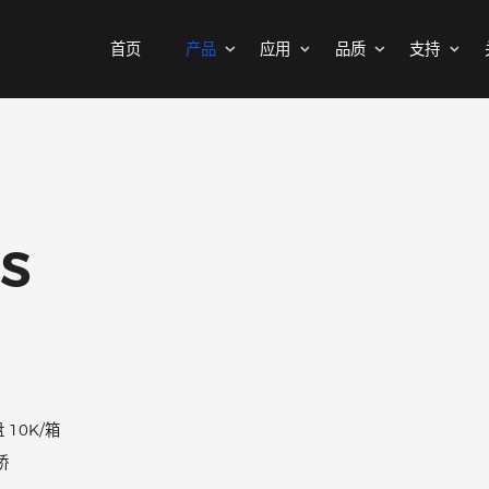
首页
产品
应用
品质
MOSFETs
消费电子
可靠性实验室
样品与支持
公司介绍
二极管
汽车电子
质量与环境
代理商查询
新闻中心
中低压MOSFET
整流桥
工控自动化
其他信息(PCN)
ODM/OEM服务
联系我们
智能家居
高压MOSFET(≥400V)
普通整流二极管
02S
高压整流二极管
保护器件
快恢复整流二极管
瞬态抑制二极管
高效整流二极管
静电保护二极管
超快恢复整流二极管
晶闸管浪涌抑制器
DBS
肖特基整流管
1K/盘 10K/箱
三极管
低压降肖特基整流管