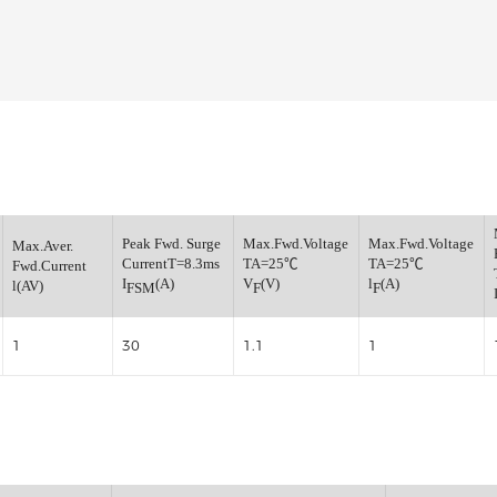
整流桥
小信号开关二极管
小信号通用三极管
小信号肖特基二极管
小信号数字三极管
稳压管
verse
Peak Fwd. Surge
Max.Fwd.Voltage
Max.
Max.Aver.
CurrentT=8.3ms
TA=25℃
TA
Fwd.Current
(V)
I
(A)
V
(V)
l
(A
l(AV)
FSM
F
F
1
30
1.1
1