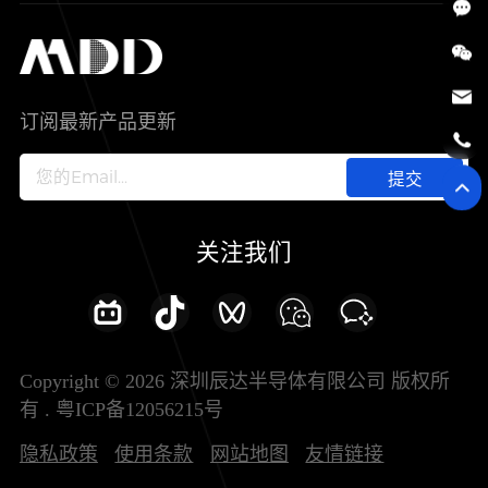
SiC
工控自动化
售后服务分析过程
代理商查询
公司介绍
IC
智能家居
其他信息(PCN)
资料库
新闻中心
订阅最新产品更新
新兴行业
ODM/OEM服务
加入我们
提交
联系我们
关注我们
Copyright © 2026 深圳辰达半导体有限公司 版权所
有 .
粤ICP备12056215号
隐私政策
使用条款
网站地图
友情链接