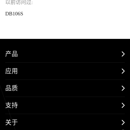
以前访问过:
DB106S
产品
MOSFETs
应用
保护器件
消费电子
品质
三极管
汽车电子
可靠性实验室
支持
二极管
新能源
质量与环境
样品与支持
关于