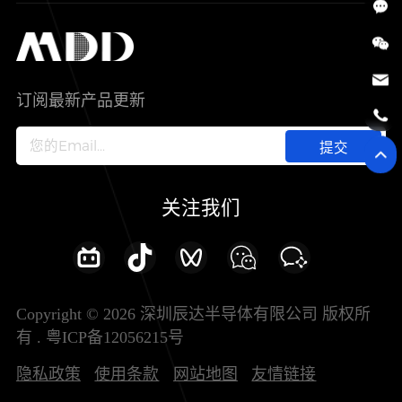
SiC
工控自动化
售后服务分析过程
代理商查询
公司介绍
IC
智能家居
其他信息(PCN)
资料库
新闻中心
订阅最新产品更新
新兴行业
ODM/OEM服务
加入我们
提交
联系我们
关注我们
Copyright © 2026 深圳辰达半导体有限公司 版权所
有 .
粤ICP备12056215号
隐私政策
使用条款
网站地图
友情链接