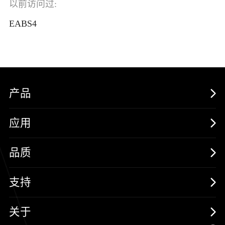
以前访问过:
EABS4
产品
MOSFETs
应用
保护器件
消费电子
品质
三极管
汽车电子
可靠性实验室
支持
二极管
新能源
质量与环境
样品与支持
关于