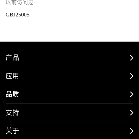
以前访问过:
GBJ25005
产品
MOSFETs
应用
保护器件
消费电子
品质
三极管
汽车电子
可靠性实验室
支持
二极管
新能源
质量与环境
样品与支持
关于