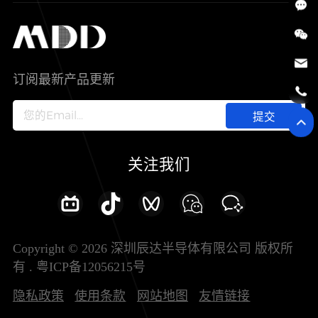
SiC
工控自动化
售后服务分析过程
代理商查询
公司介绍
IC
智能家居
其他信息(PCN)
资料库
新闻中心
订阅最新产品更新
新兴行业
ODM/OEM服务
加入我们
提交
联系我们
关注我们
Copyright © 2026 深圳辰达半导体有限公司 版权所
有 .
粤ICP备12056215号
隐私政策
使用条款
网站地图
友情链接