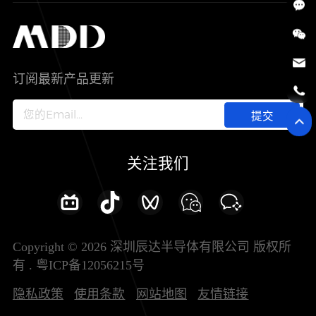
SiC
工控自动化
售后服务分析过程
代理商查询
公司介绍
IC
智能家居
其他信息(PCN)
资料库
新闻中心
订阅最新产品更新
新兴行业
ODM/OEM服务
加入我们
提交
联系我们
关注我们
Copyright © 2026 深圳辰达半导体有限公司 版权所
有 .
粤ICP备12056215号
隐私政策
使用条款
网站地图
友情链接