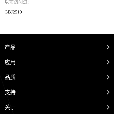
以前访问过:
GBJ2510
产品
MOSFETs
应用
保护器件
消费电子
品质
三极管
汽车电子
可靠性实验室
支持
二极管
新能源
质量与环境
样品与支持
关于