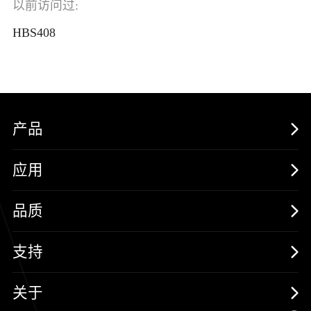
以前访问过:
HBS408
产品
MOSFETs
应用
保护器件
消费电子
品质
三极管
汽车电子
可靠性实验室
支持
二极管
新能源
质量与环境
样品与支持
关于