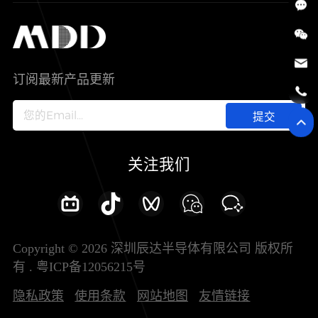
SiC
工控自动化
售后服务分析过程
代理商查询
公司介绍
IC
智能家居
其他信息(PCN)
资料库
新闻中心
订阅最新产品更新
新兴行业
ODM/OEM服务
加入我们
提交
联系我们
关注我们
Copyright © 2026 深圳辰达半导体有限公司 版权所
有 .
粤ICP备12056215号
隐私政策
使用条款
网站地图
友情链接