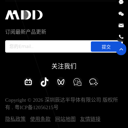
SiC
工控自动化
售后服务分析过程
代理商查询
公司介绍
IC
智能家居
其他信息(PCN)
资料库
新闻中心
订阅最新产品更新
新兴行业
ODM/OEM服务
加入我们
提交
联系我们
关注我们
Copyright © 2026 深圳辰达半导体有限公司 版权所
有 .
粤ICP备12056215号
隐私政策
使用条款
网站地图
友情链接