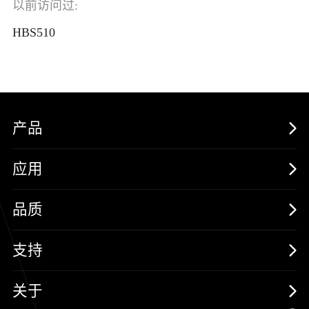
以前访问过:
HBS510
产品
MOSFETs
应用
保护器件
消费电子
品质
三极管
汽车电子
可靠性实验室
支持
二极管
新能源
质量与环境
样品与支持
关于