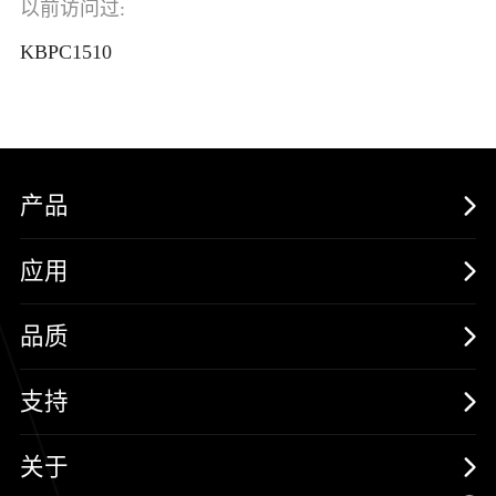
以前访问过:
KBPC1510
产品
MOSFETs
应用
保护器件
消费电子
品质
三极管
汽车电子
可靠性实验室
支持
二极管
新能源
质量与环境
样品与支持
关于