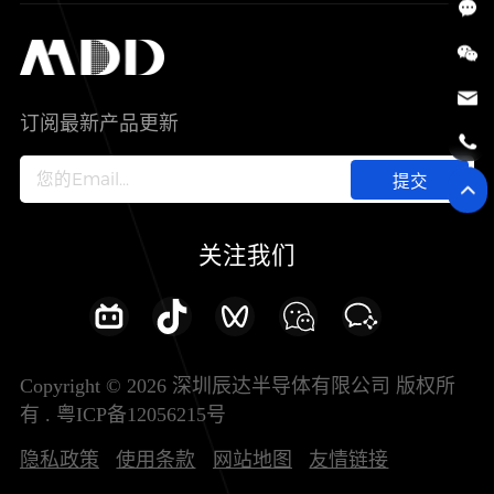
SiC
工控自动化
售后服务分析过程
代理商查询
公司介绍
IC
智能家居
其他信息(PCN)
资料库
新闻中心
订阅最新产品更新
新兴行业
ODM/OEM服务
加入我们
提交
联系我们
关注我们
Copyright © 2026 深圳辰达半导体有限公司 版权所
有 .
粤ICP备12056215号
隐私政策
使用条款
网站地图
友情链接