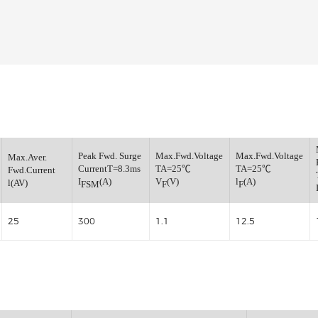
整流桥
小信号开关二极管
小信号通用三极管
小信号肖特基二极管
小信号数字三极管
稳压管
verse
Peak Fwd. Surge
Max.Fwd.Voltage
Max.
Max.Aver.
CurrentT=8.3ms
TA=25℃
TA
Fwd.Current
(V)
I
(A)
V
(V)
l
(A
l(AV)
FSM
F
F
25
300
1.1
12.