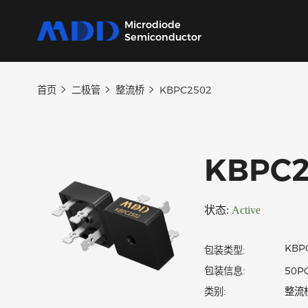
Microdiode
Semiconductor
首页
二极管
整流桥
KBPC2502
产品
应用
品质
支持
关于
我们提供覆盖二极管、保护器件、三极管、
从家用电器到工业设备，为各类电子产品提供
严控设计、生产及供应链每一环节，确保产品
我们的技术支持团队将协助您选择产品、指导
MDD 的每一步新动态，在这里都能第一时间
MOSFET、SiC及IC六大类完备的分立器件产
核心半导体分立器件。
稳定可靠。
应用和故障排除，确保您的设计达到最佳性
了解。
KBP
品
能。
状态:
Active
包装类型:
包装信息: