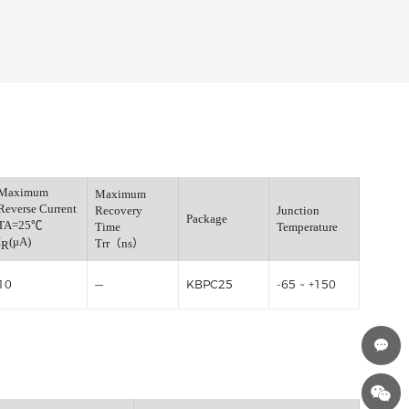
Maximum
Maximum
Fwd.Voltage
Reverse Current
Recovery
J
=25℃
Package
TA=25℃
Time
T
)
I
(μA)
Trr（ns）
R
5
10
—
KBPC25
-