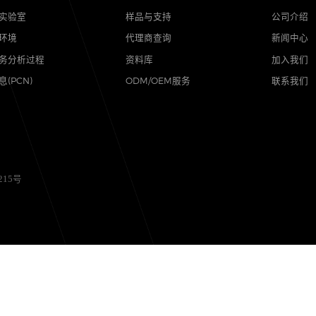
品质
支持
可靠性实验室
样品与支持
质量与环境
代理商查询
售后服务分析过程
资料库
其他信息(PCN)
ODM/OEM服务
备12056215号