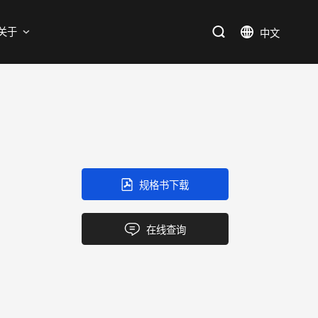
支持
关于
SiC
新能源
售后服务分析过程
资料库
加入我们
SiC肖特基二极管单管
新兴行业
SiC MOSFETs
IC
规格书下载
三端稳压IC
产品中心
应用领域
品质
支持
关于我们
逻辑IC
在线查询