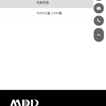
丝印
包装信息
50PCS/盒 0.5K/箱