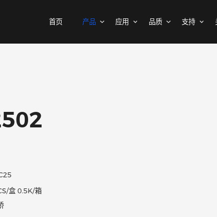
首页
产品
应用
品质
MOSFETs
消费电子
可靠性实验室
样品与支持
公司介绍
二极管
汽车电子
质量与环境
代理商查询
新闻中心
中低压MOSFET
整流桥
工控自动化
其他信息(PCN)
ODM/OEM服务
联系我们
智能家居
高压MOSFET(≥400V)
普通整流二极管
C2502
高压整流二极管
保护器件
快恢复整流二极管
瞬态抑制二极管
高效整流二极管
静电保护二极管
超快恢复整流二极管
晶闸管浪涌抑制器
KBPC25
肖特基整流管
50PCS/盒 0.5K/箱
三极管
低压降肖特基整流管