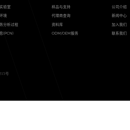
品质
支持
可靠性实验室
样品与支持
质量与环境
代理商查询
售后服务分析过程
资料库
其他信息(PCN)
ODM/OEM服务
备12056215号