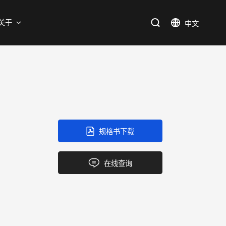
支持
关于
SiC
新能源
售后服务分析过程
资料库
加入我们
SiC肖特基二极管单管
新兴行业
SiC MOSFETs
IC
规格书下载
三端稳压IC
产品中心
应用领域
品质
支持
关于我们
逻辑IC
在线查询