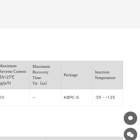
Maximum
Maximum
Fwd.Voltage
Reverse Current
Recovery
J
=25℃
Package
TA=25℃
Time
T
)
I
(μA)
Trr（ns）
R
10
—
KBPC-6
-