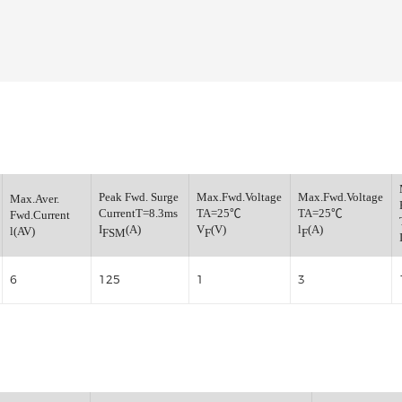
整流桥
小信号开关二极管
小信号通用三极管
小信号肖特基二极管
小信号数字三极管
稳压管
verse
Peak Fwd. Surge
Max.Fwd.Voltage
Max.
Max.Aver.
CurrentT=8.3ms
TA=25℃
TA
Fwd.Current
(V)
I
(A)
V
(V)
l
(A
l(AV)
FSM
F
F
6
125
1
3