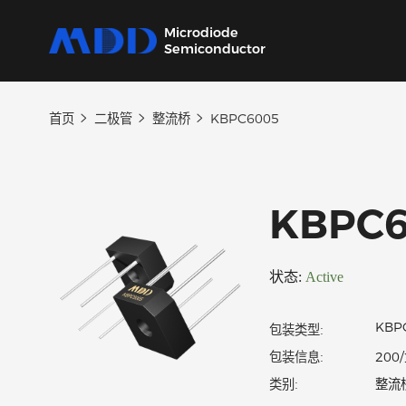
Microdiode
Semiconductor
首页
二极管
整流桥
KBPC6005
产品
应用
品质
支持
关于
我们提供覆盖二极管、保护器件、三极管、
从家用电器到工业设备，为各类电子产品提供
严控设计、生产及供应链每一环节，确保产品
我们的技术支持团队将协助您选择产品、指导
MDD 的每一步新动态，在这里都能第一时间
MOSFET、SiC及IC六大类完备的分立器件产
核心半导体分立器件。
稳定可靠。
应用和故障排除，确保您的设计达到最佳性
了解。
KBP
品
能。
状态:
Active
包装类型:
包装信息: