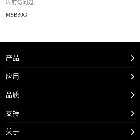
以前访问过:
MSB30G
产品
MOSFETs
应用
保护器件
消费电子
品质
三极管
汽车电子
可靠性实验室
支持
二极管
新能源
质量与环境
样品与支持
关于