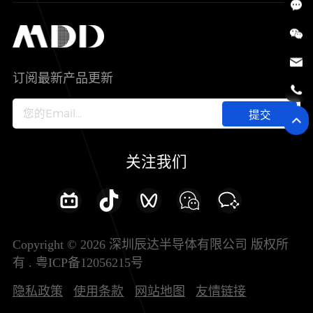
SiC
工控自动化
售后服务分析过程
代理商查询
公司介绍
IC
智能家居
其他信息(PCN)
资料库
新闻中心
订阅最新产品更新
新兴行业
ODM/OEM服务
加入我们
提交
联系我们
关注我们
Copyright © 2026 深圳辰达半导体有限公司 版权所
有 .
粤ICP备12056215号
隐私政策
使用条款
网站地图
友情链接