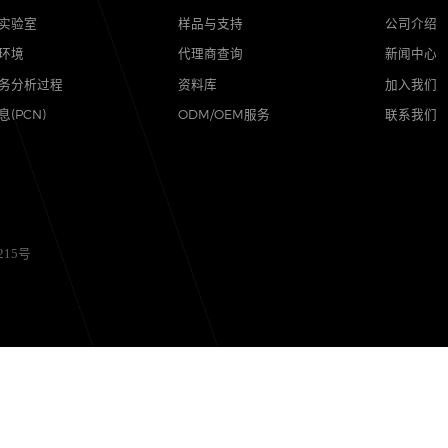
品质
支持
可靠性实验室
样品与支持
质量与环境
代理商查询
售后服务分析过程
资料库
其他信息(PCN)
ODM/OEM服务
备12056215号