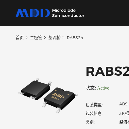
Microdiode
Semiconductor
首页
二极管
整流桥
RABS24
产品
应用
品质
支持
关于
我们提供覆盖二极管、保护器件、三极管、
从家用电器到工业设备，为各类电子产品提供
严控设计、生产及供应链每一环节，确保产品
我们的技术支持团队将协助您选择产品、指导
MDD 的每一步新动态，在这里都能第一时间
MOSFET、SiC及IC六大类完备的分立器件产
核心半导体分立器件。
稳定可靠。
应用和故障排除，确保您的设计达到最佳性
了解。
RAB
品
能。
状态:
Active
包装类型:
包装信息: