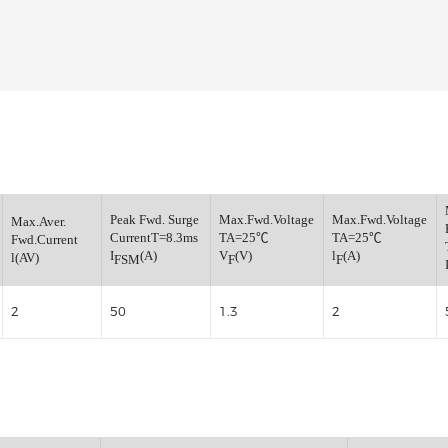
整流桥
小信号开关二极管
小信号通用三极管
小信号肖特基二极管
小信号数字三极管
稳压管
verse
Peak Fwd. Surge
Max.Fwd.Voltage
Max.
Max.Aver.
CurrentT=8.3ms
TA=25℃
TA
Fwd.Current
(V)
I
(A)
V
(V)
l
(A
l(AV)
FSM
F
F
2
50
1.3
2