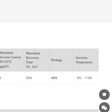
Maximum
Maximum
Fwd.Voltage
Reverse Current
Recovery
J
=25℃
Package
TA=25℃
Time
T
)
I
(μA)
Trr（ns）
R
5
500
ABS
-