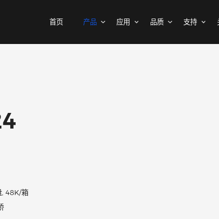
首页
产品
应用
品质
MOSFETs
消费电子
可靠性实验室
样品与支持
公司介绍
二极管
汽车电子
质量与环境
代理商查询
新闻中心
中低压MOSFET
整流桥
工控自动化
其他信息(PCN)
ODM/OEM服务
联系我们
智能家居
高压MOSFET(≥400V)
普通整流二极管
S24
高压整流二极管
保护器件
快恢复整流二极管
瞬态抑制二极管
高效整流二极管
静电保护二极管
超快恢复整流二极管
晶闸管浪涌抑制器
ABS
肖特基整流管
3K/盘, 48K/箱
三极管
低压降肖特基整流管