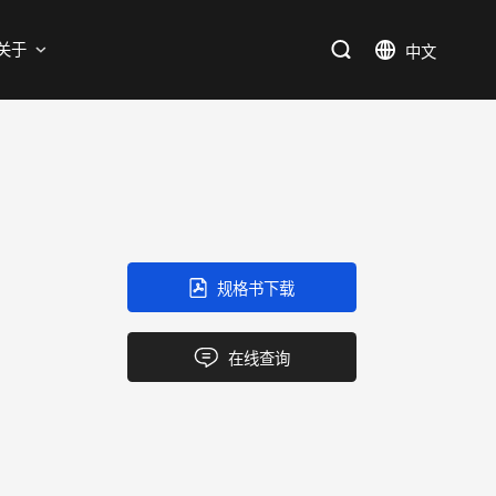
支持
关于
SiC
新能源
售后服务分析过程
资料库
加入我们
SiC肖特基二极管单管
新兴行业
SiC MOSFETs
IC
规格书下载
三端稳压IC
产品中心
应用领域
品质
支持
关于我们
逻辑IC
在线查询