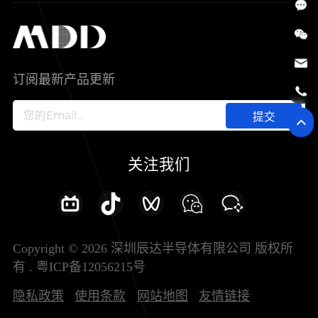
SiC
工控自动化
售后服务分析过程
代理商查询
公司介绍
IC
智能家居
其他信息(PCN)
资料库
新闻中心
订阅最新产品更新
新兴行业
ODM/OEM服务
加入我们
提交
联系我们
关注我们
Copyright © 2026 深圳辰达半导体有限公司 版权所
有 .
粤ICP备12056215号
隐私政策
使用条款
网站地图
友情链接