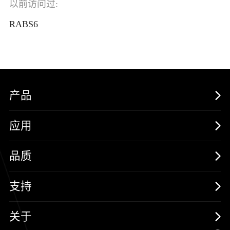
以前访问过:
RABS6
产品
MOSFETs
应用
保护器件
消费电子
品质
三极管
汽车电子
可靠性实验室
支持
二极管
新能源
质量与环境
样品与支持
关于