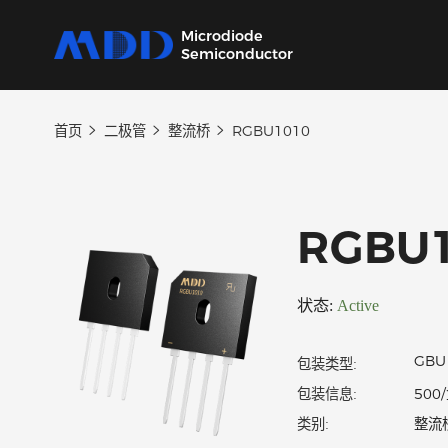
Microdiode
Semiconductor
首页
二极管
整流桥
RGBU1010
产品
应用
品质
支持
关于
我们提供覆盖二极管、保护器件、三极管、
从家用电器到工业设备，为各类电子产品提供
严控设计、生产及供应链每一环节，确保产品
我们的技术支持团队将协助您选择产品、指导
MDD 的每一步新动态，在这里都能第一时间
MOSFET、SiC及IC六大类完备的分立器件产
核心半导体分立器件。
稳定可靠。
应用和故障排除，确保您的设计达到最佳性
了解。
RGB
品
能。
状态:
Active
包装类型:
包装信息: