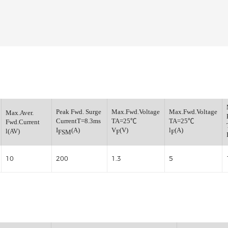
整流桥
小信号开关二极管
小信号通用三极管
小信号肖特基二极管
小信号数字三极管
稳压管
verse
Peak Fwd. Surge
Max.Fwd.Voltage
Max.
Max.Aver.
CurrentT=8.3ms
TA=25℃
TA
Fwd.Current
(V)
I
(A)
V
(V)
l
(A
l(AV)
FSM
F
F
10
200
1.3
5