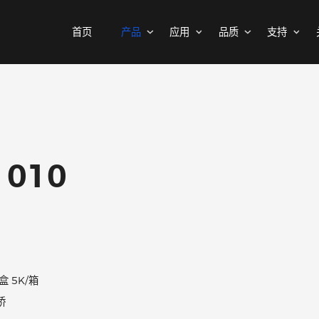
首页
产品
应用
品质
MOSFETs
消费电子
可靠性实验室
样品与支持
公司介绍
二极管
汽车电子
质量与环境
代理商查询
新闻中心
中低压MOSFET
整流桥
工控自动化
其他信息(PCN)
ODM/OEM服务
联系我们
智能家居
高压MOSFET(≥400V)
普通整流二极管
U1010
高压整流二极管
保护器件
快恢复整流二极管
瞬态抑制二极管
高效整流二极管
静电保护二极管
超快恢复整流二极管
晶闸管浪涌抑制器
GBU
肖特基整流管
500/盒 5K/箱
三极管
低压降肖特基整流管