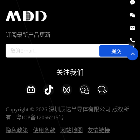
SiC
工控自动化
售后服务分析过程
代理商查询
公司介绍
IC
智能家居
其他信息(PCN)
资料库
新闻中心
订阅最新产品更新
新兴行业
ODM/OEM服务
加入我们
提交
联系我们
关注我们
Copyright © 2026 深圳辰达半导体有限公司 版权所
有 .
粤ICP备12056215号
隐私政策
使用条款
网站地图
友情链接