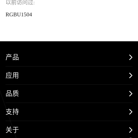
以前访问过:
RGBU1504
产品
MOSFETs
应用
保护器件
消费电子
品质
三极管
汽车电子
可靠性实验室
支持
二极管
新能源
质量与环境
样品与支持
关于