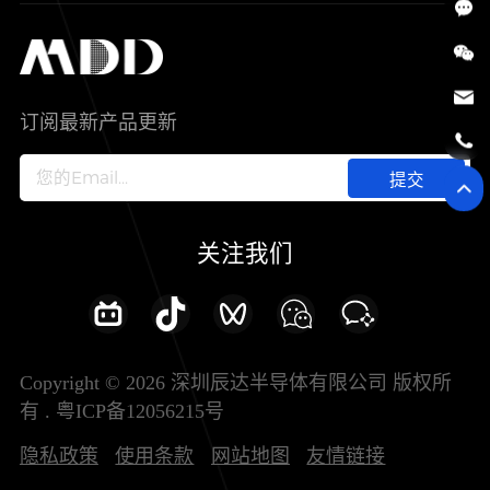
SiC
工控自动化
售后服务分析过程
代理商查询
公司介绍
IC
智能家居
其他信息(PCN)
资料库
新闻中心
订阅最新产品更新
新兴行业
ODM/OEM服务
加入我们
提交
联系我们
关注我们
Copyright © 2026 深圳辰达半导体有限公司 版权所
有 .
粤ICP备12056215号
隐私政策
使用条款
网站地图
友情链接