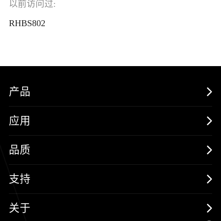
以前访问过:
RHBS802
产品
MOSFETs
应用
保护器件
消费电子
品质
三极管
汽车电子
可靠性实验室
支持
二极管
新能源
质量与环境
样品与支持
关于