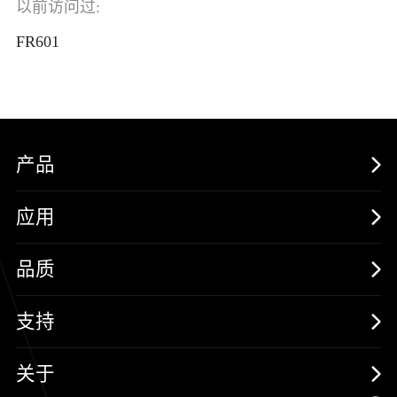
以前访问过:
FR601
产品
MOSFETs
应用
保护器件
消费电子
品质
三极管
汽车电子
可靠性实验室
支持
二极管
新能源
质量与环境
样品与支持
关于