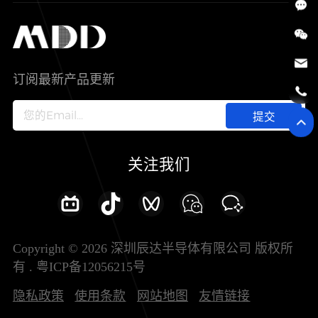
SiC
工控自动化
售后服务分析过程
代理商查询
公司介绍
IC
智能家居
其他信息(PCN)
资料库
新闻中心
订阅最新产品更新
新兴行业
ODM/OEM服务
加入我们
提交
联系我们
关注我们
Copyright © 2026 深圳辰达半导体有限公司 版权所
有 .
粤ICP备12056215号
隐私政策
使用条款
网站地图
友情链接