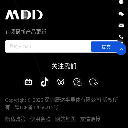
SiC
工控自动化
售后服务分析过程
代理商查询
公司介绍
IC
智能家居
其他信息(PCN)
资料库
新闻中心
订阅最新产品更新
新兴行业
ODM/OEM服务
加入我们
提交
联系我们
关注我们
Copyright © 2026 深圳辰达半导体有限公司 版权所
有 .
粤ICP备12056215号
隐私政策
使用条款
网站地图
友情链接