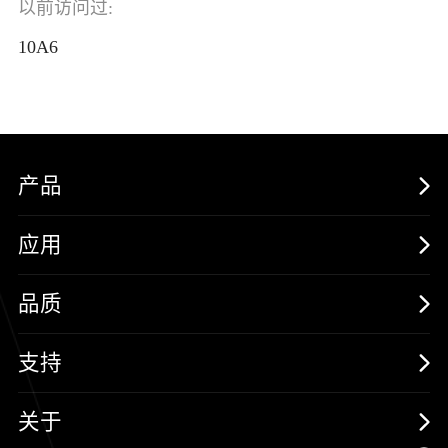
以前访问过:
10A6
产品
MOSFETs
应用
保护器件
消费电子
品质
三极管
汽车电子
可靠性实验室
支持
二极管
新能源
质量与环境
样品与支持
关于