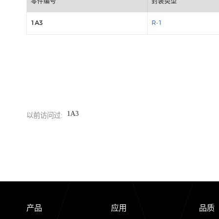
包装信息
零件编号
封装类型
1A3
R-1
1A3
以前访问过: