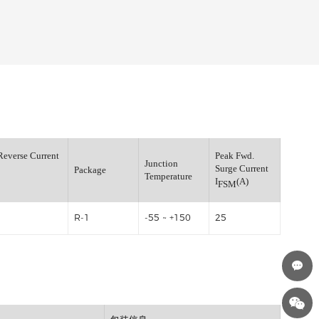
Maximum Reverse Current
P
Junction
TA=25℃
Su
Package
Temperature
I
(μA)
I
R
5
R-1
-55 ~ +150
2