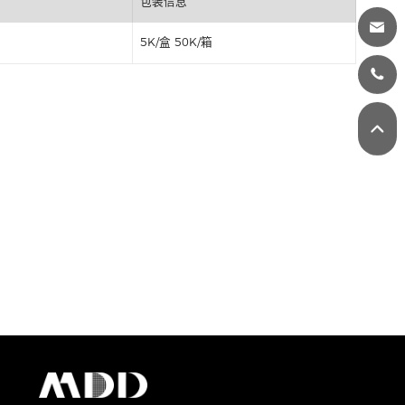
丝印
包装信息
5K/盒 50K/箱