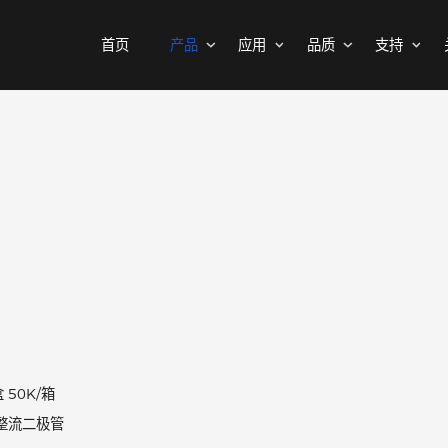
首页
产品
应用
品质
MOSFETs
消费电子
可靠性实验室
样品与支持
公司介绍
二极管
汽车电子
质量与环境
代理商查询
新闻中心
中低压MOSFET
整流桥
工控自动化
其他信息(PCN)
ODM/OEM服务
联系我们
智能家居
高压MOSFET(≥400V)
普通整流二极管
高压整流二极管
保护器件
快恢复整流二极管
瞬态抑制二极管
高效整流二极管
静电保护二极管
超快恢复整流二极管
晶闸管浪涌抑制器
R-1
肖特基整流管
5K/盒 50K/箱
三极管
低压降肖特基整流管