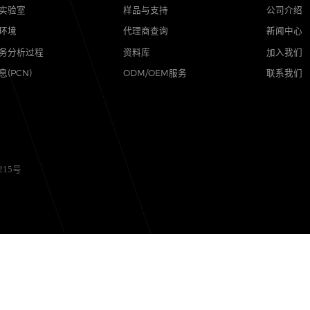
品质
支持
可靠性实验室
样品与支持
质量与环境
代理商查询
售后服务分析过程
资料库
其他信息(PCN)
ODM/OEM服务
备12056215号