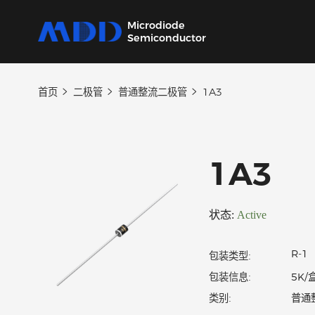
Microdiode
Semiconductor
首页
二极管
普通整流二极管
1A3
产品
应用
品质
支持
关于
我们提供覆盖二极管、保护器件、三极管、
从家用电器到工业设备，为各类电子产品提供
严控设计、生产及供应链每一环节，确保产品
我们的技术支持团队将协助您选择产品、指导
MDD 的每一步新动态，在这里都能第一时间
MOSFET、SiC及IC六大类完备的分立器件产
核心半导体分立器件。
稳定可靠。
应用和故障排除，确保您的设计达到最佳性
了解。
1A3
品
能。
状态:
Active
包装类型:
包装信息: