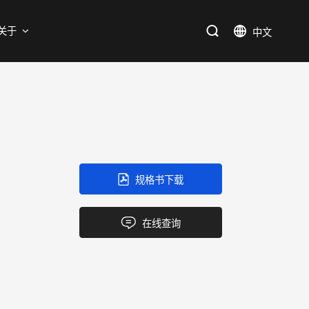
支持
关于
SiC
新能源
售后服务分析过程
资料库
加入我们
SiC肖特基二极管单管
新兴行业
SiC MOSFETs
IC
规格书下载
三端稳压IC
产品中心
应用领域
品质
支持
关于我们
逻辑IC
在线查询