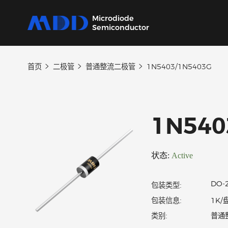
Microdiode
Semiconductor
首页
二极管
普通整流二极管
1N5403/1N540
产品
应用
品质
支持
关于
我们提供覆盖二极管、保护器件、三极管、
从家用电器到工业设备，为各类电子产品提供
严控设计、生产及供应链每一环节，确保产品
我们的技术支持团队将协助您选择产品、指导
MDD 的每一步新动态，在这里都能第一时间
MOSFET、SiC及IC六大类完备的分立器件产
核心半导体分立器件。
稳定可靠。
应用和故障排除，确保您的设计达到最佳性
了解。
1N5
品
能。
状态:
Active
包装类型:
包装信息: