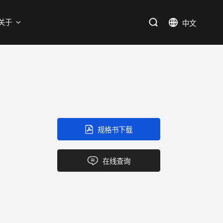
支持
关于
SiC
新能源
售后服务分析过程
资料库
加入我们
SiC肖特基二极管单管
新兴行业
SiC MOSFETs
IC
规格书下载
三端稳压IC
产品中心
应用领域
品质
支持
关于我们
逻辑IC
在线查询