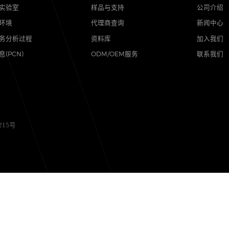
品质
支持
可靠性实验室
样品与支持
质量与环境
代理商查询
售后服务分析过程
资料库
其他信息(PCN)
ODM/OEM服务
备12056215号