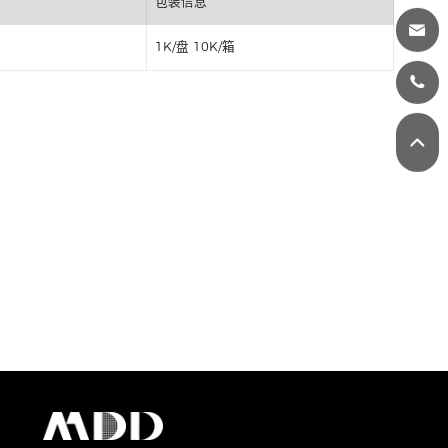
丝印
包装信息
1K/盘 10K/箱