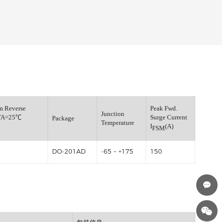
ge
Maximum Reverse
P
Junction
Current TA=25℃
S
Package
Temperature
I
(μA)
I
R
5
DO-201AD
-65 ~ +175
1