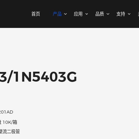
首页
产品
应用
品质
3G
MOSFETs
消费电子
可靠性实验室
样品与支持
公司介绍
二极管
汽车电子
质量与环境
代理商查询
新闻中心
中低压MOSFET
整流桥
工控自动化
其他信息(PCN)
ODM/OEM服务
联系我们
智能家居
高压MOSFET(≥400V)
普通整流二极管
403/1N5403G
高压整流二极管
保护器件
快恢复整流二极管
瞬态抑制二极管
高效整流二极管
静电保护二极管
超快恢复整流二极管
晶闸管浪涌抑制器
DO-201AD
肖特基整流管
1K/盘 10K/箱
三极管
低压降肖特基整流管