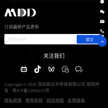
SiC
工控自动化
售后服务分析过程
代理商查询
公司介绍
IC
智能家居
其他信息(PCN)
资料库
新闻中心
订阅最新产品更新
新兴行业
ODM/OEM服务
加入我们
提交
联系我们
关注我们
Copyright © 2026 深圳辰达半导体有限公司 版权所
有 .
粤ICP备12056215号
隐私政策
使用条款
网站地图
友情链接