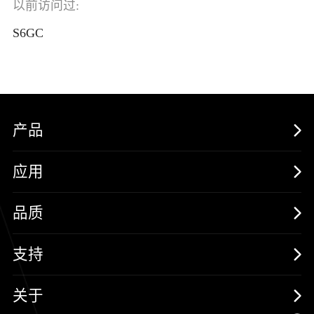
以前访问过:
S6GC
产品
MOSFETs
应用
保护器件
消费电子
品质
三极管
汽车电子
可靠性实验室
支持
二极管
新能源
质量与环境
样品与支持
关于