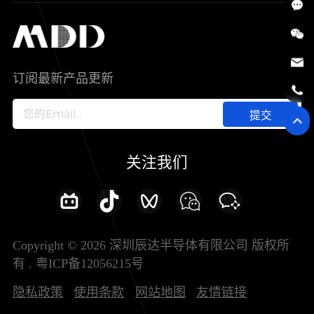
SiC
工控自动化
售后服务分析过程
代理商查询
公司介绍
IC
智能家居
其他信息(PCN)
资料库
新闻中心
订阅最新产品更新
新兴行业
ODM/OEM服务
加入我们
提交
联系我们
关注我们
Copyright © 2026 深圳辰达半导体有限公司 版权所
有 .
粤ICP备12056215号
隐私政策
使用条款
网站地图
友情链接