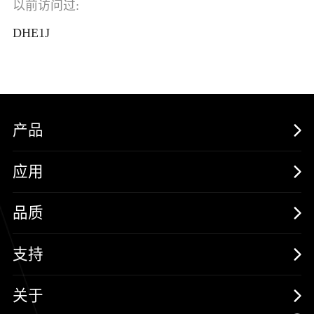
以前访问过:
DHE1J
产品
MOSFETs
应用
保护器件
消费电子
品质
三极管
汽车电子
可靠性实验室
支持
二极管
新能源
质量与环境
样品与支持
关于