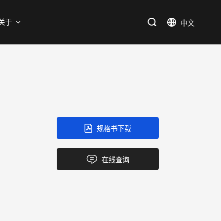
支持
关于
SiC
新能源
售后服务分析过程
资料库
加入我们
SiC肖特基二极管单管
新兴行业
SiC MOSFETs
IC
规格书下载
三端稳压IC
产品中心
应用领域
品质
支持
关于我们
逻辑IC
在线查询