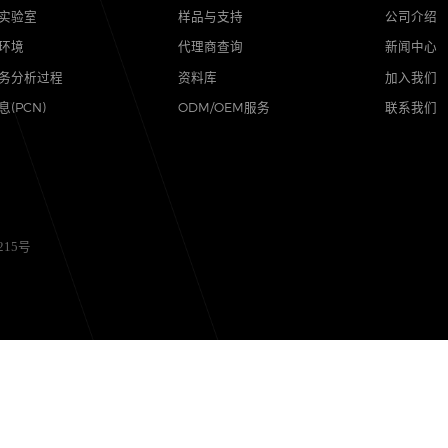
品质
支持
可靠性实验室
样品与支持
质量与环境
代理商查询
售后服务分析过程
资料库
其他信息(PCN)
ODM/OEM服务
备12056215号