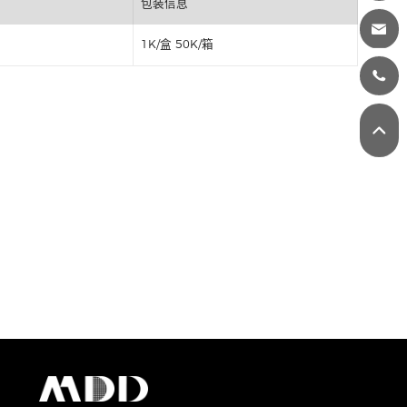
丝印
包装信息
1K/盒 50K/箱