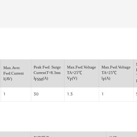
高效整流二极管
小信号开关二极管
小信号通用三极管
小信号肖特基二极管
小信号数字三极管
稳压管
verse
Peak Fwd. Surge
Max.Fwd.Voltage
Max.
Max.Aver.
CurrentT=8.3ms
TA=25℃
TA
Fwd.Current
(V)
I
(A)
V
(V)
l
(A
l(AV)
FSM
F
F
1
30
1.3
1