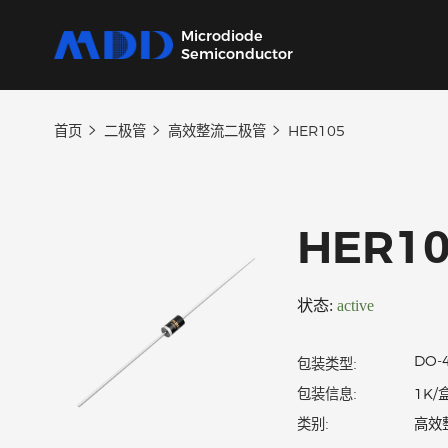
Microdiode
Semiconductor
首页
二极管
高效整流二极管
HER105
产品
应用
品质
支持
关于
我们提供覆盖二极管、保护器件、三极管、
从家用电器到工业设备，为各类电子产品提供
严控设计、生产及供应链每一环节，确保产品
我们的技术支持团队将协助您选择产品、指导
MDD 的每一步新动态，在这里都能第一时间
MOSFET、SiC及IC六大类完备的分立器件产
核心半导体分立器件。
稳定可靠。
应用和故障排除，确保您的设计达到最佳性
了解。
HER
品
能。
状态:
active
包装类型:
包装信息: