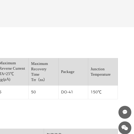
Maximum
Maximum
Fwd.Voltage
Reverse Current
Recovery
J
=25℃
Package
TA=25℃
Time
T
)
I
(μA)
Trr（ns）
R
5
50
DO-41
1