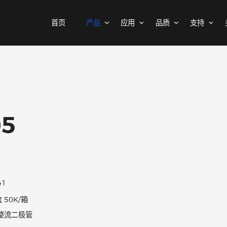
首页
产品
应用
品质
MOSFETs
消费电子
可靠性实验室
样品与支持
公司介绍
二极管
汽车电子
质量与环境
代理商查询
新闻中心
中低压MOSFET
整流桥
工控自动化
其他信息(PCN)
ODM/OEM服务
联系我们
智能家居
高压MOSFET(≥400V)
普通整流二极管
105
高压整流二极管
保护器件
快恢复整流二极管
瞬态抑制二极管
高效整流二极管
静电保护二极管
超快恢复整流二极管
晶闸管浪涌抑制器
DO-41
肖特基整流管
1K/盒 50K/箱
三极管
低压降肖特基整流管