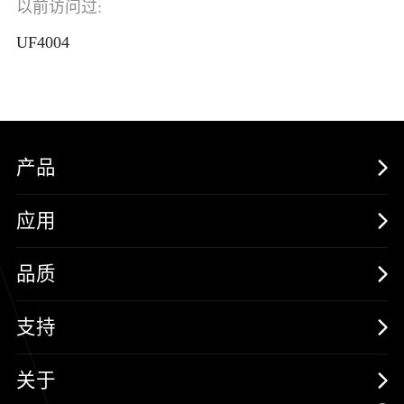
以前访问过:
UF4004
产品
MOSFETs
应用
保护器件
消费电子
品质
三极管
汽车电子
可靠性实验室
支持
二极管
新能源
质量与环境
样品与支持
关于