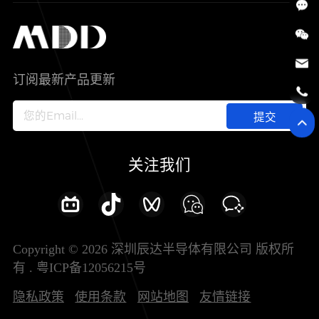
SiC
工控自动化
售后服务分析过程
代理商查询
公司介绍
IC
智能家居
其他信息(PCN)
资料库
新闻中心
订阅最新产品更新
新兴行业
ODM/OEM服务
加入我们
提交
联系我们
关注我们
Copyright © 2026 深圳辰达半导体有限公司 版权所
有 .
粤ICP备12056215号
隐私政策
使用条款
网站地图
友情链接