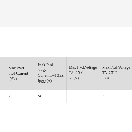
高效整流二极管
小信号开关二极管
小信号通用三极管
小信号肖特基二极管
小信号数字三极管
稳压管
Peak Fwd.
.Reverse
Max.Fwd.Voltage
M
Max.Aver.
Surge
age
TA=25℃
T
Fwd.Current
CurrentT=8.3ms
(V)
V
(V)
l
l(AV)
RM
F
F
I
(A)
FSM
2
50
1
2