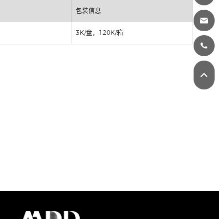
丝印
包装信息
3K/盘，120K/箱