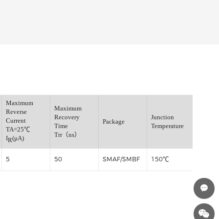
Maximum
Maximum
ax.Fwd.Voltage
Reverse
Recovery
A=25℃
Current
Package
Time
(A)
TA=25℃
Trr（ns）
I
(μA)
R
5
50
SMAF/SMBF