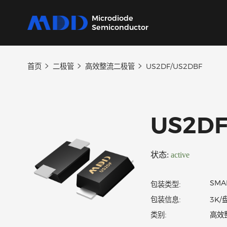
Microdiode
Semiconductor
首页
二极管
高效整流二极管
US2DF/US2DBF
产品
应用
品质
支持
关于
我们提供覆盖二极管、保护器件、三极管、
从家用电器到工业设备，为各类电子产品提供
严控设计、生产及供应链每一环节，确保产品
我们的技术支持团队将协助您选择产品、指导
MDD 的每一步新动态，在这里都能第一时间
MOSFET、SiC及IC六大类完备的分立器件产
核心半导体分立器件。
稳定可靠。
应用和故障排除，确保您的设计达到最佳性
了解。
US2
品
能。
状态:
active
包装类型:
包装信息: