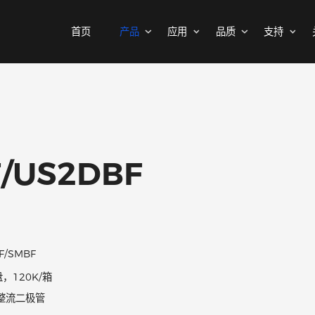
首页
产品
应用
品质
MOSFETs
消费电子
可靠性实验室
样品与支持
公司介绍
二极管
汽车电子
质量与环境
代理商查询
新闻中心
中低压MOSFET
整流桥
工控自动化
其他信息(PCN)
ODM/OEM服务
联系我们
智能家居
高压MOSFET(≥400V)
普通整流二极管
DF/US2DBF
高压整流二极管
保护器件
快恢复整流二极管
瞬态抑制二极管
高效整流二极管
静电保护二极管
超快恢复整流二极管
晶闸管浪涌抑制器
SMAF/SMBF
肖特基整流管
3K/盘，120K/箱
三极管
低压降肖特基整流管