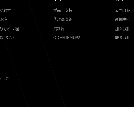
品质
支持
可靠性实验室
样品与支持
质量与环境
代理商查询
售后服务分析过程
资料库
其他信息(PCN)
ODM/OEM服务
备12056215号