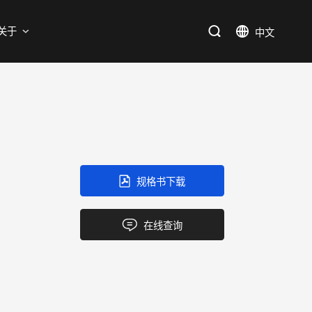
支持
关于
SiC
新能源
售后服务分析过程
资料库
加入我们
SiC肖特基二极管单管
新兴行业
SiC MOSFETs
IC
规格书下载
三端稳压IC
产品中心
应用领域
品质
支持
关于我们
逻辑IC
在线查询