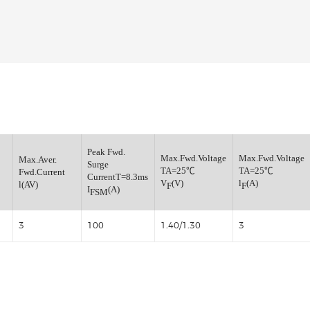
高效整流二极管
小信号开关二极管
小信号通用三极管
小信号肖特基二极管
小信号数字三极管
稳压管
Peak Fwd.
Reverse
Max.Fwd.Voltage
Ma
Max.Aver.
Surge
age
TA=25℃
T
Fwd.Current
CurrentT=8.3ms
(V)
V
(V)
l
l(AV)
RM
F
F
I
(A)
FSM
3
100
1.40/1.30
3