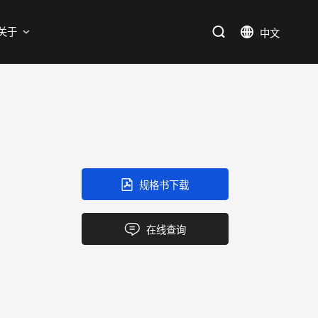
支持
关于
SiC
新能源
售后服务分析过程
资料库
加入我们
SiC肖特基二极管单管
新兴行业
SiC MOSFETs
IC
规格书下载
三端稳压IC
产品中心
应用领域
品质
支持
关于我们
逻辑IC
在线查询