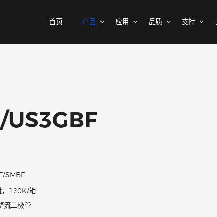
首页
产品
应用
品质
MOSFETs
消费电子
可靠性实验室
样品与支持
公司介绍
二极管
汽车电子
质量与环境
代理商查询
新闻中心
中低压MOSFET
整流桥
工控自动化
其他信息(PCN)
ODM/OEM服务
联系我们
智能家居
高压MOSFET(≥400V)
普通整流二极管
GF/US3GBF
高压整流二极管
保护器件
快恢复整流二极管
瞬态抑制二极管
高效整流二极管
静电保护二极管
超快恢复整流二极管
晶闸管浪涌抑制器
SMAF/SMBF
肖特基整流管
3K/盘，120K/箱
三极管
低压降肖特基整流管