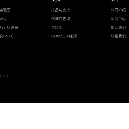
品质
支持
可靠性实验室
样品与支持
质量与环境
代理商查询
售后服务分析过程
资料库
其他信息(PCN)
ODM/OEM服务
备12056215号