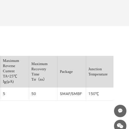
Maximum
Maximum
x.Fwd.Voltage
Reverse
Recovery
J
A=25℃
Current
Package
Time
T
(A)
TA=25℃
Trr（ns）
I
(μA)
R
5
50
SMAF/SMBF