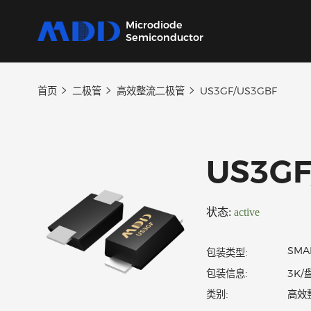
Microdiode
Semiconductor
首页
二极管
高效整流二极管
US3GF/US3GBF
产品
应用
品质
支持
关于
我们提供覆盖二极管、保护器件、三极管、
从家用电器到工业设备，为各类电子产品提供
严控设计、生产及供应链每一环节，确保产品
我们的技术支持团队将协助您选择产品、指导
MDD 的每一步新动态，在这里都能第一时间
MOSFET、SiC及IC六大类完备的分立器件产
核心半导体分立器件。
稳定可靠。
应用和故障排除，确保您的设计达到最佳性
了解。
US3
品
能。
状态:
active
包装类型:
包装信息: