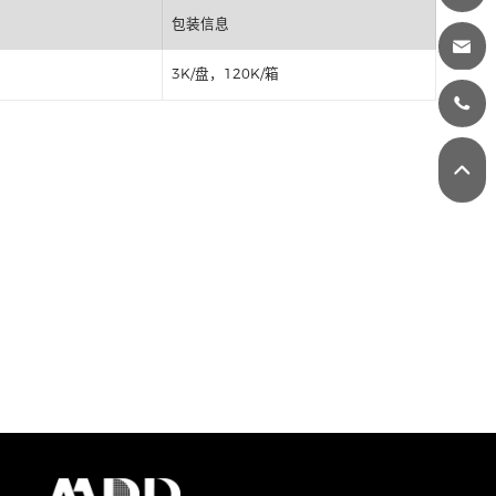
丝印
包装信息
3K/盘，120K/箱