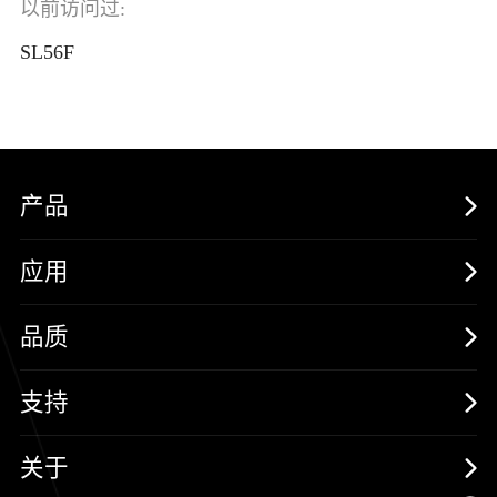
以前访问过:
SL56F
产品
MOSFETs
应用
保护器件
消费电子
品质
三极管
汽车电子
可靠性实验室
支持
二极管
新能源
质量与环境
样品与支持
关于