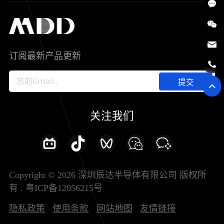
SiC
工控自动化
售后服务分析过程
代理商查询
公司介绍
IC
智能家居
其他信息(PCN)
资料库
新闻中心
订阅最新产品更新
新兴行业
ODM/OEM服务
加入我们
提交
联系我们
关注我们
Copyright © 2026 深圳辰达半导体有限公司 版权所
有 .
粤ICP备12056215号
隐私政策
使用条款
网站地图
友情链接