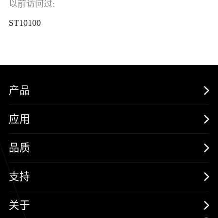
以前访问过:
ST10100
产品
MOSFETs
应用
保护器件
消费电子
品质
三极管
汽车电子
可靠性实验室
支持
二极管
新能源
质量与环境
样品与支持
关于