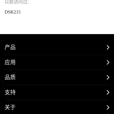
以前访问过:
DSK215
产品
MOSFETs
应用
保护器件
消费电子
品质
三极管
汽车电子
可靠性实验室
支持
二极管
新能源
质量与环境
样品与支持
关于