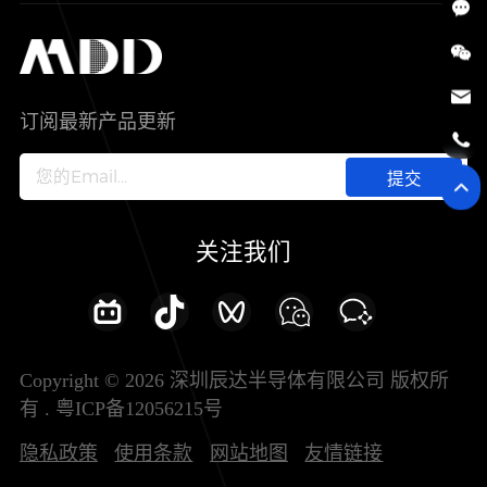
SiC
工控自动化
售后服务分析过程
代理商查询
公司介绍
IC
智能家居
其他信息(PCN)
资料库
新闻中心
订阅最新产品更新
新兴行业
ODM/OEM服务
加入我们
提交
联系我们
关注我们
Copyright © 2026 深圳辰达半导体有限公司 版权所
有 .
粤ICP备12056215号
隐私政策
使用条款
网站地图
友情链接