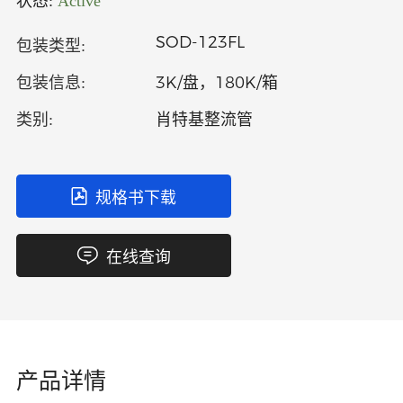
状态:
Active
中文
英文
SOD-123FL
包装类型:
语言
3K/盘，180K/箱
包装信息:
肖特基整流管
类别:
规格书下载
在线查询
产品详情