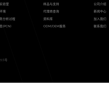
品质
支持
可靠性实验室
样品与支持
质量与环境
代理商查询
售后服务分析过程
资料库
其他信息(PCN)
ODM/OEM服务
备12056215号