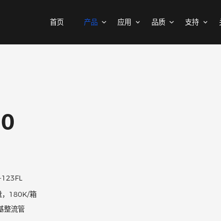
首页
产品
应用
品质
MOSFETs
消费电子
可靠性实验室
样品与支持
公司介绍
二极管
汽车电子
质量与环境
代理商查询
新闻中心
中低压MOSFET
整流桥
工控自动化
其他信息(PCN)
ODM/OEM服务
联系我们
智能家居
高压MOSFET(≥400V)
普通整流二极管
220
高压整流二极管
保护器件
快恢复整流二极管
瞬态抑制二极管
高效整流二极管
静电保护二极管
超快恢复整流二极管
晶闸管浪涌抑制器
SOD-123FL
肖特基整流管
3K/盘，180K/箱
三极管
低压降肖特基整流管