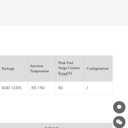
ximum
Peak Fwd.
erse Current
Junction
Surge Current
Package
C
=25℃
Temperature
I
(A)
FSM
(μA)
0
SOD-123FL
-55~150
50
/