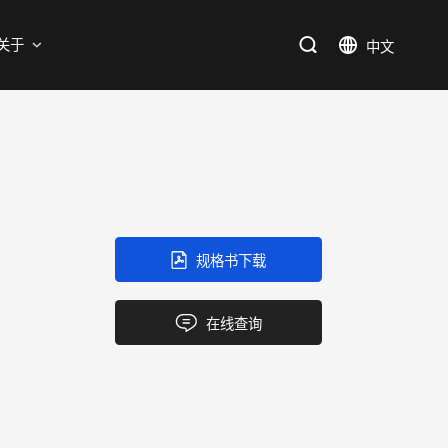
支持
关于
SiC
新能源
售后服务分析过程
资料库
加入我们
SiC肖特基二极管单管
新兴行业
SiC MOSFETs
IC
规格书下载
三端稳压IC
产品中心
应用领域
品质
支持
关于我们
逻辑IC
在线查询