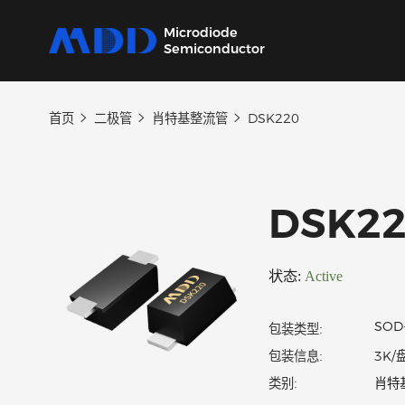
Microdiode
Semiconductor
首页
二极管
肖特基整流管
DSK220
产品
应用
品质
支持
关于
我们提供覆盖二极管、保护器件、三极管、
从家用电器到工业设备，为各类电子产品提供
严控设计、生产及供应链每一环节，确保产品
我们的技术支持团队将协助您选择产品、指导
MDD 的每一步新动态，在这里都能第一时间
MOSFET、SiC及IC六大类完备的分立器件产
核心半导体分立器件。
稳定可靠。
应用和故障排除，确保您的设计达到最佳性
了解。
DSK
品
能。
状态:
Active
包装类型:
包装信息: