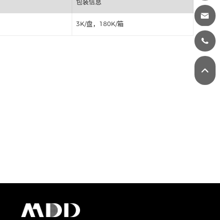
丝印
包装信息
3K/盘，180K/箱