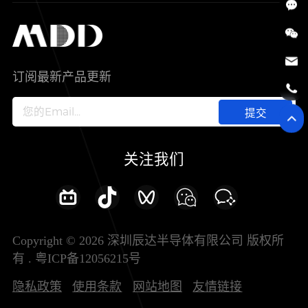
SiC
工控自动化
售后服务分析过程
代理商查询
公司介绍
IC
智能家居
其他信息(PCN)
资料库
新闻中心
订阅最新产品更新
新兴行业
ODM/OEM服务
加入我们
提交
联系我们
关注我们
Copyright © 2026 深圳辰达半导体有限公司 版权所
有 .
粤ICP备12056215号
隐私政策
使用条款
网站地图
友情链接