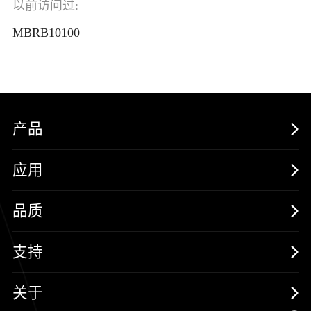
以前访问过:
MBRB10100
产品
MOSFETs
应用
保护器件
消费电子
品质
三极管
汽车电子
可靠性实验室
支持
二极管
新能源
质量与环境
样品与支持
关于