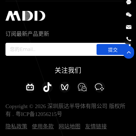
SiC
工控自动化
售后服务分析过程
代理商查询
公司介绍
IC
智能家居
其他信息(PCN)
资料库
新闻中心
订阅最新产品更新
新兴行业
ODM/OEM服务
加入我们
提交
联系我们
关注我们
Copyright © 2026 深圳辰达半导体有限公司 版权所
有 .
粤ICP备12056215号
隐私政策
使用条款
网站地图
友情链接