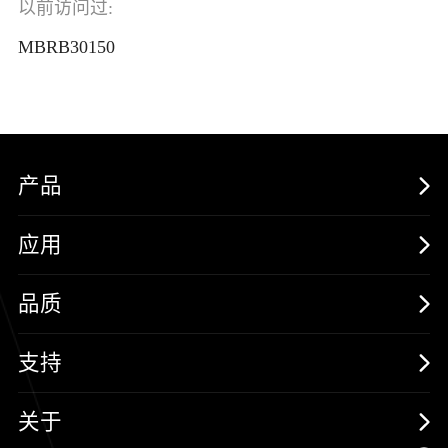
以前访问过:
MBRB30150
产品
MOSFETs
应用
保护器件
消费电子
品质
三极管
汽车电子
可靠性实验室
支持
二极管
新能源
质量与环境
样品与支持
关于