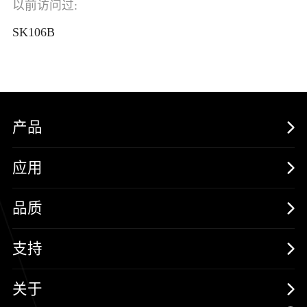
以前访问过:
SK106B
产品
MOSFETs
应用
保护器件
消费电子
品质
三极管
汽车电子
可靠性实验室
支持
二极管
新能源
质量与环境
样品与支持
关于