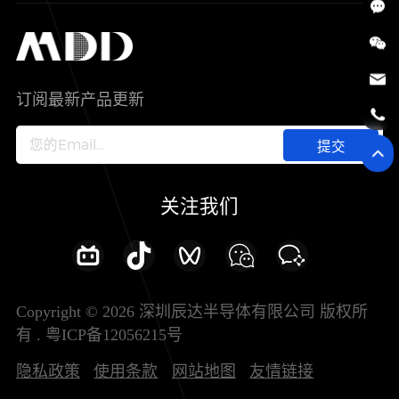
SiC
工控自动化
售后服务分析过程
代理商查询
公司介绍
IC
智能家居
其他信息(PCN)
资料库
新闻中心
订阅最新产品更新
新兴行业
ODM/OEM服务
加入我们
提交
联系我们
关注我们
Copyright © 2026 深圳辰达半导体有限公司 版权所
有 .
粤ICP备12056215号
隐私政策
使用条款
网站地图
友情链接