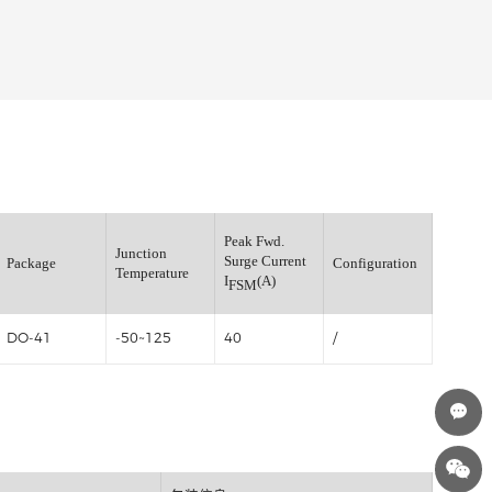
ximum
Peak Fwd.
erse Current
Junction
Surge Current
Package
C
=25℃
Temperature
I
(A)
FSM
(μA)
0
DO-41
-50~125
40
/