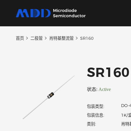
Microdiode
Semiconductor
首页
二极管
肖特基整流管
SR160
产品
应用
品质
支持
关于
我们提供覆盖二极管、保护器件、三极管、
从家用电器到工业设备，为各类电子产品提供
严控设计、生产及供应链每一环节，确保产品
我们的技术支持团队将协助您选择产品、指导
MDD 的每一步新动态，在这里都能第一时间
MOSFET、SiC及IC六大类完备的分立器件产
核心半导体分立器件。
稳定可靠。
应用和故障排除，确保您的设计达到最佳性
了解。
SR1
品
能。
状态:
Active
包装类型:
包装信息: