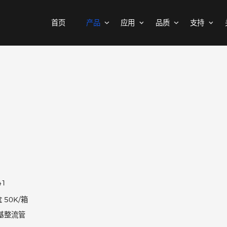
首页
产品
应用
品质
MOSFETs
消费电子
可靠性实验室
样品与支持
公司介绍
二极管
汽车电子
质量与环境
代理商查询
新闻中心
中低压MOSFET
整流桥
工控自动化
其他信息(PCN)
ODM/OEM服务
联系我们
智能家居
高压MOSFET(≥400V)
普通整流二极管
60
高压整流二极管
保护器件
快恢复整流二极管
瞬态抑制二极管
高效整流二极管
静电保护二极管
超快恢复整流二极管
晶闸管浪涌抑制器
DO-41
肖特基整流管
1K/盒 50K/箱
三极管
低压降肖特基整流管