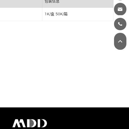
丝印
包装信息
1K/盒 50K/箱