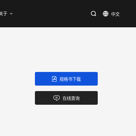
支持
关于
SiC
新能源
售后服务分析过程
资料库
加入我们
SiC肖特基二极管单管
新兴行业
SiC MOSFETs
IC
规格书下载
三端稳压IC
产品中心
应用领域
品质
支持
关于我们
逻辑IC
在线查询