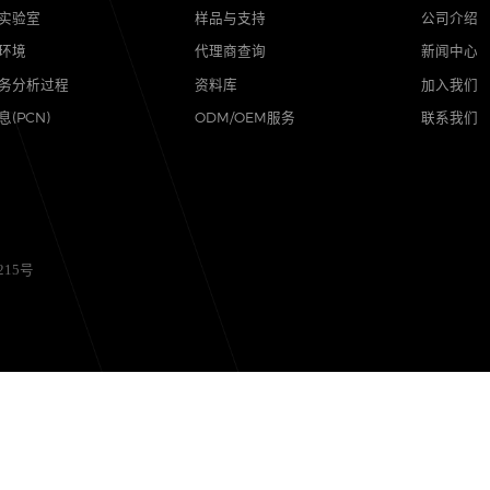
品质
支持
可靠性实验室
样品与支持
质量与环境
代理商查询
售后服务分析过程
资料库
其他信息(PCN)
ODM/OEM服务
备12056215号