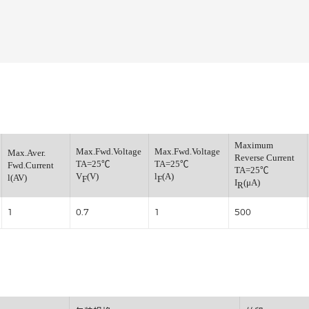
肖特基整流管
小信号开关二极管
小信号通用三极管
小信号肖特基二极管
小信号数字三极管
稳压管
Ma
verse
Max.Fwd.Voltage
Max.Fwd.Voltage
Max.Aver.
Rev
TA=25℃
TA=25℃
Fwd.Current
TA
(V)
V
(V)
l
(A)
l(AV)
F
F
I
R
1
0.7
1
50