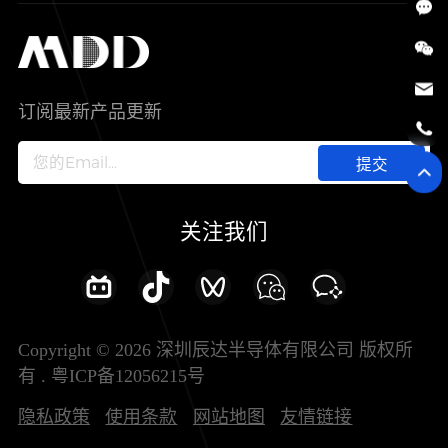
SiC
工控自动化
售后服务分析过程
代理商查询
公司介绍
IC
智能家居
其他信息(PCN)
资料库
新闻中心
订阅最新产品更新
新兴行业
ODM/OEM服务
加入我们
提交
联系我们
关注我们
Copyright © 2026 深圳辰达半导体有限公司 版权所
有 .
粤ICP备12056215号
隐私政策
使用条款
网站地图
友情链接