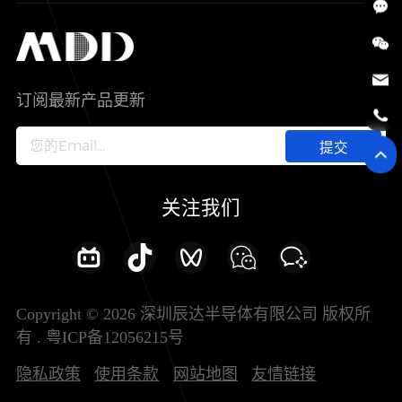
SiC
工控自动化
售后服务分析过程
代理商查询
公司介绍
IC
智能家居
其他信息(PCN)
资料库
新闻中心
订阅最新产品更新
新兴行业
ODM/OEM服务
加入我们
提交
联系我们
关注我们
Copyright © 2026 深圳辰达半导体有限公司 版权所
有 .
粤ICP备12056215号
隐私政策
使用条款
网站地图
友情链接