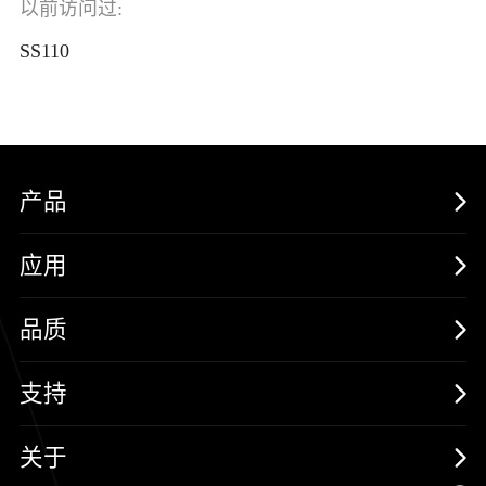
以前访问过:
SS110
产品
MOSFETs
应用
保护器件
消费电子
品质
三极管
汽车电子
可靠性实验室
支持
二极管
新能源
质量与环境
样品与支持
关于